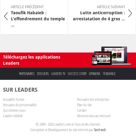
ARTICLE PRÉCÉDENT
ARTICLE SUIVANT
Taoufik Habaieb :
Lutte anticorruption :
L’effondrement du temple
arrestatation de 4 gros ...
...
Téléchargez les applications
Leaders
PARTENAIRES
DOSSIERS
LEADERS TV
SUCCESS STORY
OPINIONS
TENDANCE
SUR LEADERS
Actualités Tunisie
Annuaire des entreprises
Annuaire de personnalités
Plan du site
Qui sommes nous
Contact
Leaders Mobile
Abonnez-vous au mensuel
© 2009 - 2026 Leaders.com.tn Tous droits réservés.
Conception et Développement du site internet par
Tanit web