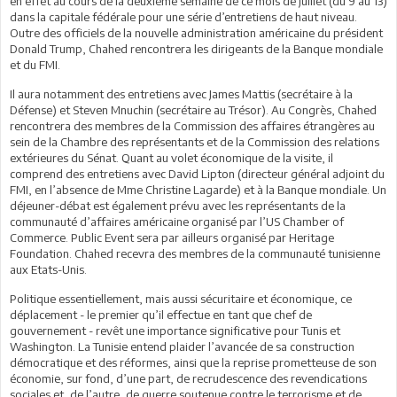
en effet au cours de la deuxième semaine de ce mois de juillet (du 9 au 13)
dans la capitale fédérale pour une série d’entretiens de haut niveau.
Outre des officiels de la nouvelle administration américaine du président
Donald Trump, Chahed rencontrera les dirigeants de la Banque mondiale
et du FMI.
Il aura notamment des entretiens avec James Mattis (secrétaire à la
Défense) et Steven Mnuchin (secrétaire au Trésor). Au Congrès, Chahed
rencontrera des membres de la Commission des affaires étrangères au
sein de la Chambre des représentants et de la Commission des relations
extérieures du Sénat. Quant au volet économique de la visite, il
comprend des entretiens avec David Lipton (directeur général adjoint du
FMI, en l’absence de Mme Christine Lagarde) et à la Banque mondiale. Un
déjeuner-débat est également prévu avec les représentants de la
communauté d’affaires américaine organisé par l’US Chamber of
Commerce. Public Event sera par ailleurs organisé par Heritage
Foundation. Chahed recevra des membres de la communauté tunisienne
aux Etats-Unis.
Politique essentiellement, mais aussi sécuritaire et économique, ce
déplacement - le premier qu’il effectue en tant que chef de
gouvernement - revêt une importance significative pour Tunis et
Washington. La Tunisie entend plaider l’avancée de sa construction
démocratique et des réformes, ainsi que la reprise prometteuse de son
économie, sur fond, d’une part, de recrudescence des revendications
sociales et, de l’autre, de guerre soutenue contre le terrorisme et de