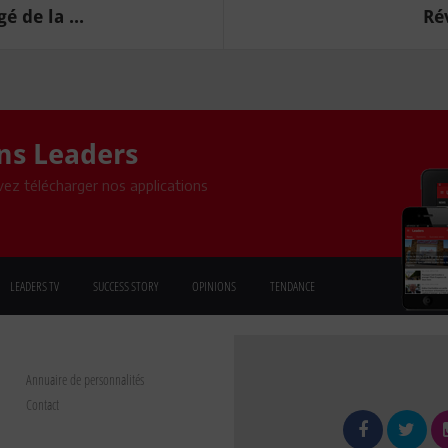
 de la ...
Rév
ons Leaders
ez télécharger nos applications
LEADERS TV
SUCCESS STORY
OPINIONS
TENDANCE
Annuaire de personnalités
Contact