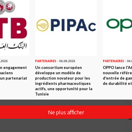
Envoyer
.2026
PARTENAIRES
- 06.08.2026
PARTENAIRES
- 04.
son engagement
Un consortium européen
OPPO lance l'A6
maciens
développe un modèle de
nouvelle référ
à un partenariat
production novateur pour les
d'entrée de ga
ingrédients pharmaceutiques
de durabilité et
actifs, une opportunité pour la
Tunisie
Ne plus afficher