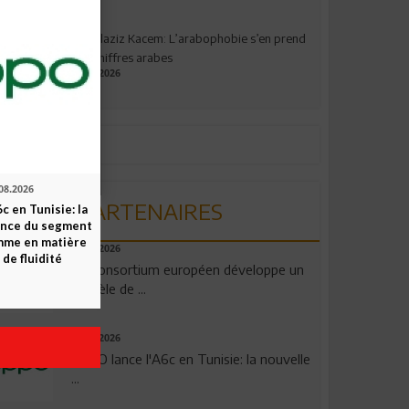
Abdelaziz Kacem: L’arabophobie s’en prend
aux chiffres arabes
09.07.2026
08.2026
PARTENAIRES
c en Tunisie: la
ence du segment
mme en matière
06.08.2026
 de fluidité
Un consortium européen développe un
modèle de ...
04.08.2026
OPPO lance l'A6c en Tunisie: la nouvelle
...