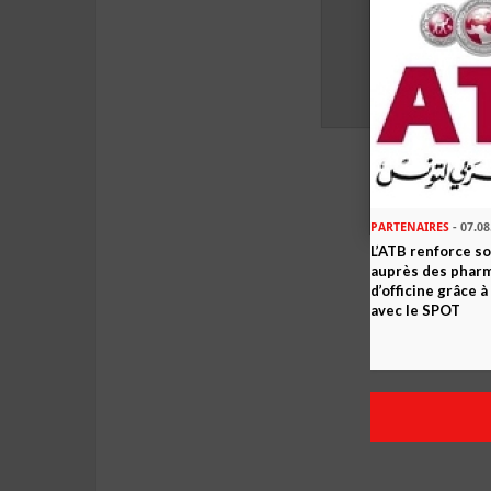
PARTENAIRES
- 07.08
L’ATB renforce 
auprès des phar
d’officine grâce 
avec le SPOT