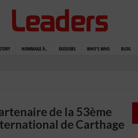
STORY
HOMMAGE À..
DOSSIERS
WHO'S WHO
BLOG
artenaire de la 53ème
international de Carthage