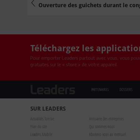
Ouverture des guichets durant le congé
Téléchargez les applicati
Pour emporter Leaders partout avec vous, vous pouv
gratuites sur le « store » de votre appareil.
PARTENAIRES
DOSSIERS
SUR LEADERS
Actualités Tunisie
Annuaire des entreprises
Plan du site
Qui sommes nous
Leaders Mobile
Abonnez-vous au mensuel