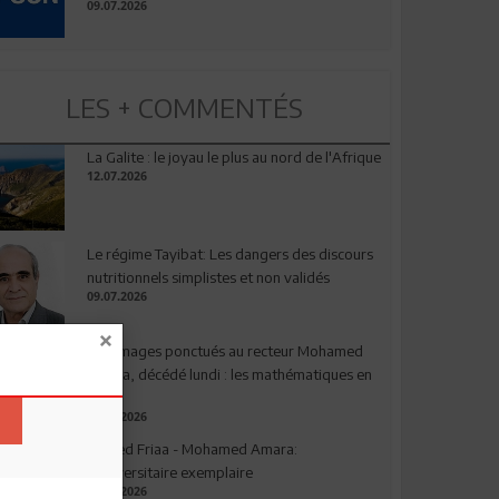
09.07.2026
LES + COMMENTÉS
La Galite : le joyau le plus au nord de l'Afrique
12.07.2026
Le régime Tayibat: Les dangers des discours
nutritionnels simplistes et non validés
09.07.2026
Hommages ponctués au recteur Mohamed
Amara, décédé lundi : les mathématiques en
deuil
03.08.2026
Ahmed Friaa - Mohamed Amara:
l’Universitaire exemplaire
04.08.2026