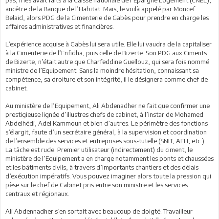
ancêtre de la Banque de l’Habitat. Mais, le voilà appelé par Moncef
Belaid, alors PDG de la Cimenterie de Gabès pour prendre en charge les
affaires administratives et financières.
L’expérience acquise à Gabès lui sera utile. Elle lui vaudra de la capitaliser
à la Cimenterie de l’Enfidha, puis celle de Bizerte. Son PDG aux Ciments
de Bizerte, n’était autre que Charfeddine Guellouz, qui sera fois nommé
ministre de l’Equipement. Sans la moindre hésitation, connaissant sa
compétence, sa droiture et son intégrité, il le désignera comme chef de
cabinet.
Au ministère de l’Equipement, Ali Abdenadher ne fait que confirmer une
prestigieuse lignée d’illustres chefs de cabinet, à l’instar de Mohamed
Abdelhédi, Adel Kammoun et bien d’autres. Le périmètre des fonctions
s’élargit, faute d’un secrétaire général, à la supervision et coordination
de l’ensemble des services et entreprises sous-tutelle (SNIT, AFH, etc.).
La tâche est rude. Premier utilisateur (indirectement) du ciment, le
ministère de l’Equipement a en charge notamment les ponts et chaussées
et les bâtiments civils, à travers d’importants chantiers et des délais
d’exécution impératifs. Vous pouvez imaginer alors toute la pression qui
pèse sur le chef de Cabinet pris entre son ministre et les services
centraux et régionaux.
Ali Abdennadher s’en sortait avec beaucoup de doigté. Travailleur