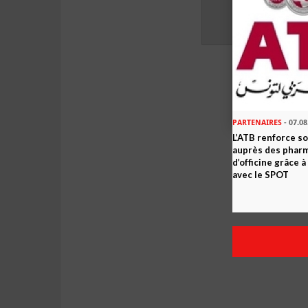
PARTENAIRES
- 07.08
L’ATB renforce 
auprès des phar
d’officine grâce 
avec le SPOT