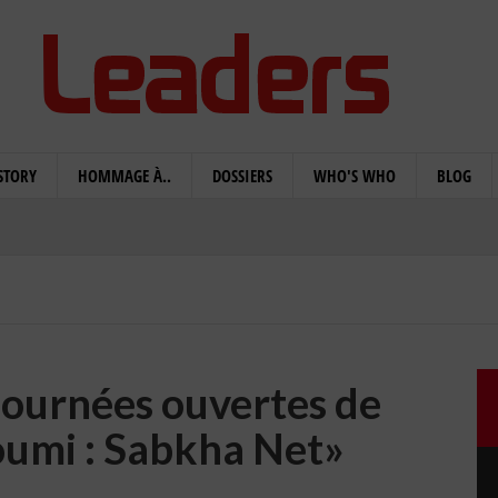
STORY
HOMMAGE À..
DOSSIERS
WHO'S WHO
BLOG
journées ouvertes de
joumi : Sabkha Net»