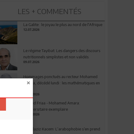
LES + COMMENTÉS
La Galite : le joyau le plus au nord de l'Afrique
12.07.2026
Le régime Tayibat: Les dangers des discours
nutritionnels simplistes et non validés
09.07.2026
Hommages ponctués au recteur Mohamed
Amara, décédé lundi : les mathématiques en
deuil
03.08.2026
Ahmed Friaa - Mohamed Amara:
l’Universitaire exemplaire
04.08.2026
Abdelaziz Kacem: L’arabophobie s’en prend