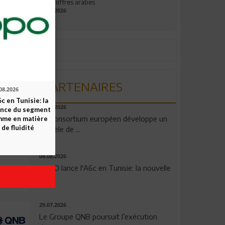
aux chiffres arabes
09.07.2026
PARTENAIRES
08.2026
c en Tunisie: la
06.08.2026
ence du segment
Un consortium européen développe un
mme en matière
 de fluidité
modèle de ...
04.08.2026
OPPO lance l'A6c en Tunisie: la nouvelle
...
29.07.2026
Le Groupe QNB poursuit l’exécution