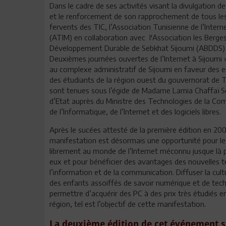
Dans le cadre de ses activités visant la divulgation d
et le renforcement de son rapprochement de tous les
fervents des TIC, l’Association Tunisienne de l’Intern
(ATIM) en collaboration avec l'Association les Berges
Développement Durable de Sebkhat Sijoumi (ABDDS) 
Deuxièmes journées ouvertes de l’Internet à Sijoumi 
au complexe administratif de Sijoumi en faveur des e
des étudiants de la région ouest du gouvernorat de T
sont tenues sous l’égide de Madame Lamia Chaffaï Sg
d’Etat auprès du Ministre des Technologies de la C
de l’Informatique, de l’Internet et des logiciels libres.
Après le sucées attesté de la première édition en 200
manifestation est désormais une opportunité pour le
librement au monde de l’Internet méconnu jusque là 
eux et pour bénéficier des avantages des nouvelles 
l’information et de la communication. Diffuser la cu
des enfants assoiffés de savoir numérique et de tech
permettre d’acquérir des PC à des prix très étudiés e
région, tel est l’objectif de cette manifestation.
La deuxième édition de cet événement se