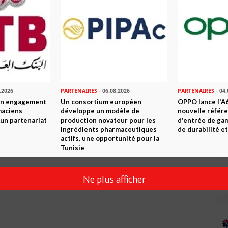
Envoyer
.2026
PARTENAIRES
- 06.08.2026
PARTENAIRES
- 04.
son engagement
Un consortium européen
OPPO lance l'A6
maciens
développe un modèle de
nouvelle référ
à un partenariat
production novateur pour les
d'entrée de ga
ingrédients pharmaceutiques
de durabilité et
actifs, une opportunité pour la
Tunisie
Ne plus afficher