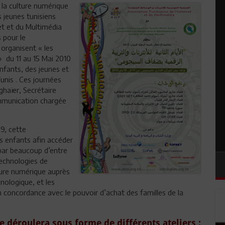
e la culture numérique
 jeunes tunisiens
et et du Multimédia
 pour le
organisent « les
» du 11 au 15 Mai 2010
nfants, des jeunes et
unis . Ces journées
haïer, Secrétaire
ommunication chargée
9, cette
s enfants afin accéder
par beaucoup d’entre
technologies de
lture numérique auprès
nologique, et les
n concordance avec le pouvoir d’achat des familles de la
 déroulera sous forme de différents ateliers :