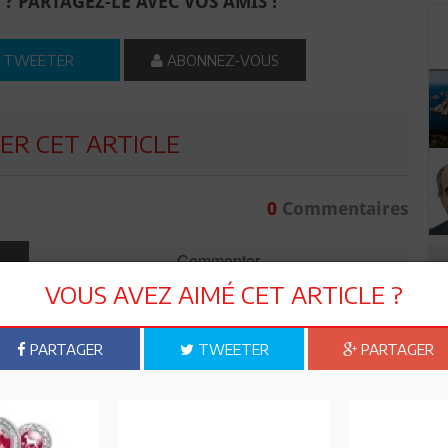
 ? PARTAGEZ-LE AVEC VOS AMIS !
TWEETER
ABONNEZ-VOUS
R CET ARTICLE
0
Commentaires
Commenter
VOUS AVEZ AIMÉ CET ARTICLE ?
PARTAGER
TWEETER
PARTAGER