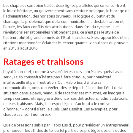
Les chapitres sont bien titrés : deux lignes parallèles qui se rencontrent,
le lourd héritage, un gouvernement sans ceinture politique, le blocage de
l’administration, des horizons brumeux, la logique du butin et du
chantage, la problématique de la communication, la déstabilisation et
l’usure, les faux conflits des attributions, dans l’œil du cyclone… Les
révélations sensationnelles n’abondent pas, ce n’est pas le style de
l’auteur, plutôt grand commis de l’Etat, mais les scènes rapportées et les
citations mentionnées éclairent le lecteur quant aux coulisses du pouvoir
en 2015 à août 2016.
Ratages et trahisons
Loyal à son chef, comme à ses prédécesseurs auprès des quels il avait
servi, Taieb Youssefi n’hésite pas à être critique, par honnêteté
intellectuelle et par frustration. Oui, Habib Essid a raté sa
communication, omis de révéler, dès le départ, à la nation l’état de la
situation dans le pays, manqué de recadrer ses ministres, en limoger à
temps certains, et répugné à dénoncer ses détracteurs, jadis laudateurs,
et leurs trahisons. Mais, il a respecté jusqu’au bout « le contrat
d’honneur » dont il s’est lié à Béji Caïd Essebsi. Les exemples, pour
chaque cas, sont nombreux.
Que de pressions subis par Habib Essid, pour privilégier un entrepreneur,
promouvoir les affidés de tel ou tel parti et les protégés des uns et des