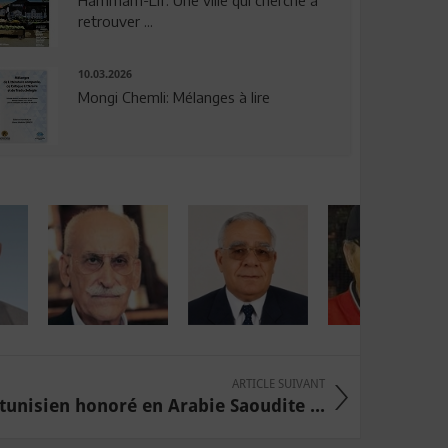
Hammam-Lif: Une ville qui cherche à
retrouver ...
10.03.2026
Mongi Chemli: Mélanges à lire
ARTICLE SUIVANT
unisien honoré en Arabie Saoudite ...