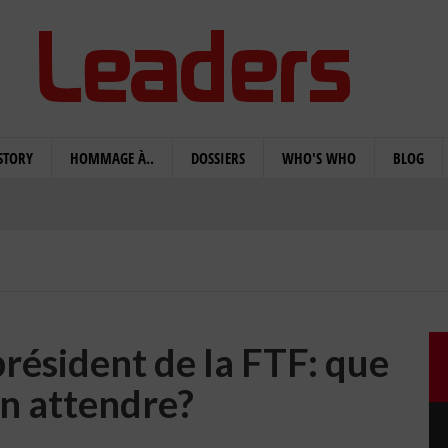
STORY
HOMMAGE À..
DOSSIERS
WHO'S WHO
BLOG
président de la FTF: que
en attendre?