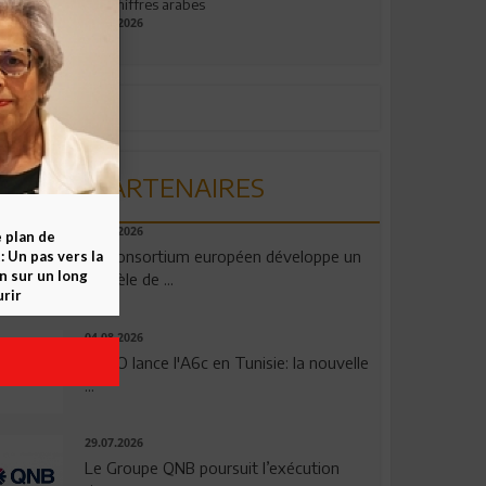
aux chiffres arabes
09.07.2026
PARTENAIRES
06.08.2026
e plan de
Un consortium européen développe un
 Un pas vers la
n sur un long
modèle de ...
rir
04.08.2026
OPPO lance l'A6c en Tunisie: la nouvelle
...
29.07.2026
Le Groupe QNB poursuit l’exécution