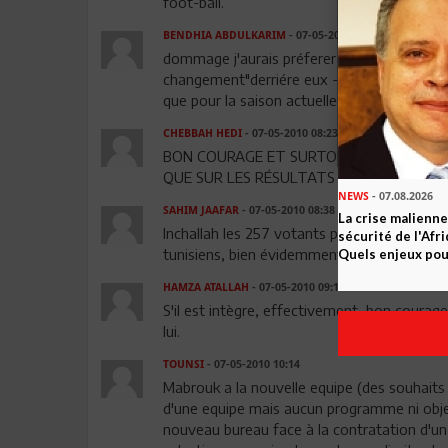
foot-ball.
BENDHIA ABDULKARIM
- 07-05-2010 06:34
dommage j'aurais préferer une equipe : moitié
changement"derriére eux - c'est une option p
que pour la saison actuelle !
CHEBBAH HEDI
- 07-05-2010 08:23
BON COURAGE ET SURTOUT BONNE PERSÉV
QUE SUR LES RÉSULTATS
NEWS
- 07.08.2026
SAHIM JAAFAR
- 07-05-2010 08:38
La crise malienne
Inchallah les 257 votants pour si Ali ne ser
sécurité de l'Afr
tunisiens, bien évidemment.
Quels enjeux pour
HAMZA ATALLAH
- 07-05-2010 09:17
S'il est intègre, effectivement ,bon coura
lui.
TOUNSI
- 07-05-2010 10:14
Mabrouk a la nouvelle equipe (des souhaits
d'une equipe mais aucun programme ni object
nouveau bureau face à la contratation d'un 