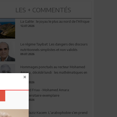
LES + COMMENTÉS
La Galite : le joyau le plus au nord de l'Afrique
12.07.2026
Le régime Tayibat: Les dangers des discours
nutritionnels simplistes et non validés
09.07.2026
Hommages ponctués au recteur Mohamed
Amara, décédé lundi : les mathématiques en
deuil
03.08.2026
Ahmed Friaa - Mohamed Amara:
l’Universitaire exemplaire
04.08.2026
Abdelaziz Kacem: L’arabophobie s’en prend