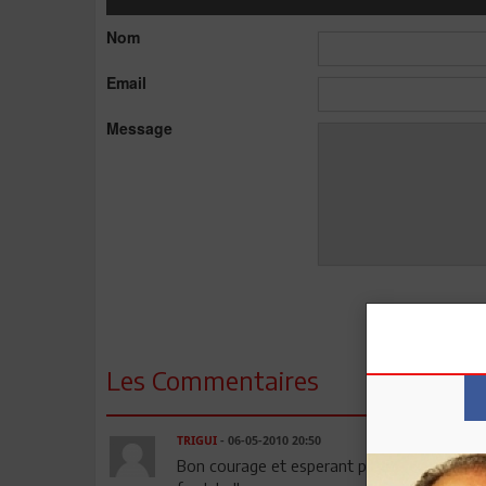
Nom
Email
Message
Les Commentaires
TRIGUI
- 06-05-2010 20:50
Bon courage et esperant pour vous et votr