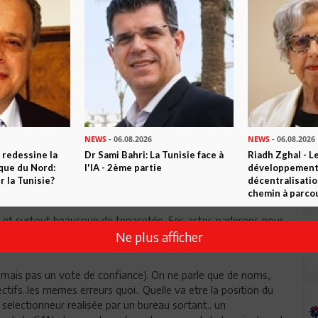
 moitié - je vois ici que les électeurs ont jetté "le
as si sure qu'ils le pensent - avec tout ce qui s'est passé rien
ÉRANCE POUR TOUTE L'ÉQUIPE. MOI JE NE JUGE LES GENS
NEWS
- 06.08.2026
NEWS
- 06.08.2026
 redessine la
Dr Sami Bahri: La Tunisie face à
Riadh Zghal - L
ont pas déçus d'ici peu de temps et derrière eux 10 millions
ique du Nord:
l'IA - 2ème partie
développement:
 la Tunisie?
décentralisatio
chemin à parcou
ge et surtout beaucoup de tenacetée. Ses actes parlerons pour
Ne plus afficher
 mais pas un vote de confiance). On ne parle que de noms,
ifs..les memes erreurs quoi.. Quelle va etre la position du
selectionneur realisée par un bureau sortant.. un