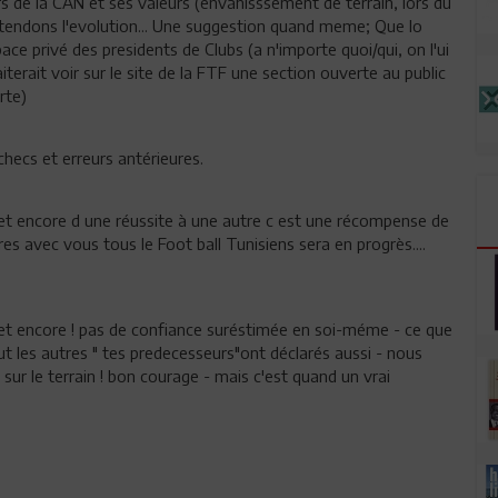
rs de la CAN et ses valeurs (envahisssement de terrain, lors du
endons l'evolution... Une suggestion quand meme; Que lo
ace privé des presidents de Clubs (a n'importe quoi/qui, on l'ui
iterait voir sur le site de la FTF une section ouverte au public
rte)
 échecs et erreurs antérieures.
 ; et encore d une réussite à une autre c est une récompense de
ères avec vous tous le Foot ball Tunisiens sera en progrès....
et encore ! pas de confiance suréstimée en soi-méme - ce que
t les autres " tes predecesseurs"ont déclarés aussi - nous
t sur le terrain ! bon courage - mais c'est quand un vrai