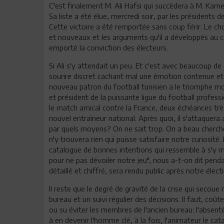
C'est finalement M. Ali Hafsi qui succèdera à M. Kame
Sa liste a été élue, mercredi soir, par les présidents 
Cette victoire a été remportée sans coup férir. Le c
et nouveaux et les arguments qu'il a développés au 
emporté la conviction des électeurs.
Si Ali s'y attendait un peu. Et c'est avec beaucoup de ca
sourire discret cachant mal une émotion contenue et 
nouveau patron du football tunisien a le triomphe m
et président de la puissante ligue du football professio
le match amical contre la France, deux échéances très
nouvel entraîneur national. Après quoi, il s'attaquer
par quels moyens? On ne sait trop. On a beau cherch
n'y trouvera rien qui puisse satisfaire notre curiosité
catalogue de bonnes intentions qui ressemble à s'y mépr
pour ne pas dévoiler notre jeu", nous a-t-on dit pend
détaillé et chiffré, sera rendu public après notre élec
Il reste que le degré de gravité de la crise qui secou
bureau et un suivi régulier des décisions. Il faut, co
ou su éviter les membres de l'ancien bureau: l'absenté
à en devenir l'homme clé, à la fois, l'animateur le cata