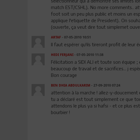
selectionneur qui a demontre ses limites lo
match EST/CSHL).. No more comments.. att
foot soit un peu plus public et moins un esp
applique l'etiquette de President).. On souha
(ouverte, ça veut dire tout simplemet ouve
ARTAF
- 07-05-2010 10:51
Il faut espérer qu'ils tireront profit de leur
HEDI FERJANI
- 07-05-2010 11:38
Félicitation a SIDI ALI et toute son équipe
beaucoup de travail et de sacrifices... j esp
Bon courage
BEN DHIA ABDULKARIM
- 27-09-2010 07:24
attention à la marche ! allez-y-doucement 
tu a déclaré est tout simplement ce que tou
attendons le plus ya si hafsi - et ce plus es
bourbier !