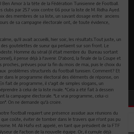
l Ben Amor à la tête de la Fédération Tunisienne de Football.
des clubs par 257 voix contre 66 pour la liste de M. Ridha Ayed.
hoix des membres de sa liste, un savant dosage entre anciens
cours de sa campagne électorale ont, de toute évidence,
lme, qu'il avait accueilli, hier soir, les résultats.Tout juste, un
des goutelettes de sueur qui perlaient sur son front. Le
odeste. Homme du sérail (il était membre du Bureau sortant
nnel), il pense déjà à l'avenir. D'abord, la finale de la Coupe et
 proches, prévues pour la fin du mois de mai, puis le choix du
a aux problèmes structurels du football tunisien. Comment? Et
er dans le programme électoral des éléments de réponse, on
. En fait de programme, il s'agit de simples slogans, un
endre à celui de la liste rivale. "Cela a été fait à dessein
ant la campagne électorale. "Le vrai programme, celui-ci
tion". On ne demande qu'à croire.
e notre football requiert une présence assidue aux réunions du
ûte que coûte, éviter de tomber dans le travers que n'ont pas pu
isme. M. Ali Hafsi est appelé, en tant que président de la FTF
lyseur de l'action de la nouvelle équipe. Or, il cumule déjà