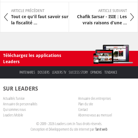
ARTICLE PRÉCÉDENT
ARTICLE SUIVANT
Tout ce qu'il faut savoir sur
Chafik Sarsar - ISIE : Les
la fiscalité ...
vrais raisons d’une ...
Téléchargez les applications
Leaders
PARTENAIRES
DOSSIERS
LEADERS TV
SUCCESS STORY
OPINIONS
TENDANCE
SUR LEADERS
Actualités Tunisie
Annuaire des entreprises
Annuaire de personnalités
Plan du site
Qui sommes nous
Contact
Leaders Mobile
Abonnez-vous au mensuel
© 2009 - 2026 Leaders.com.tn Tous droits réservés.
Conception et Développement du site internet par
Tanit web