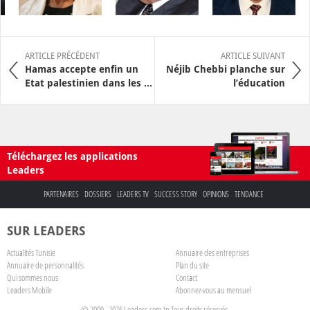
ARTICLE PRÉCÉDENT
ARTICLE SUIVANT
Hamas accepte enfin un
Néjib Chebbi planche sur
Etat palestinien dans les ...
l’éducation
Téléchargez les applications
Leaders
PARTENAIRES
DOSSIERS
LEADERS TV
SUCCESS STORY
OPINIONS
TENDANCE
SUR LEADERS
Actualités Tunisie
Annuaire des entreprises
Annuaire de personnalités
Plan du site
Qui sommes nous
Contact
Leaders Mobile
Abonnez-vous au mensuel
© 2009 - 2026 Leaders.com.tn Tous droits réservés.