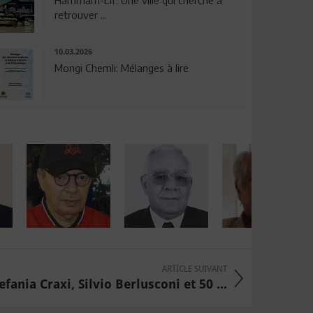
Hammam-Lif: Une ville qui cherche à
retrouver ...
10.03.2026
Mongi Chemli: Mélanges à lire
ARTICLE SUIVANT
efania Craxi, Silvio Berlusconi et 50 ...