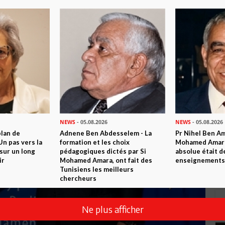
NEWS
- 05.08.2026
NEWS
- 05.08.2026
plan de
Adnene Ben Abdesselem - La
Pr Nihel Ben Am
n pas vers la
formation et les choix
Mohamed Amara:
sur un long
pédagogiques dictés par Si
absolue était d
ir
Mohamed Amara, ont fait des
enseignements 
Tunisiens les meilleurs
chercheurs
Ne plus afficher