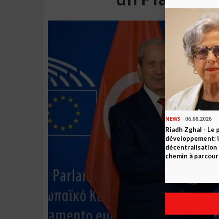
NEWS
- 06.08.2026
Riadh Zghal - Le 
développement: U
décentralisation 
chemin à parcour