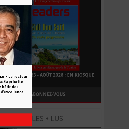
LEADERS N° 183 - AOÛT 2026 : EN KIOSQUE
ar – Le recteur
 Sa priorité
e bâtir des
d’excellence
ABONNEZ-VOUS
LES + LUS