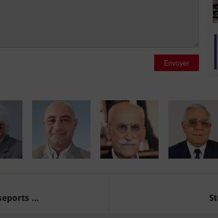
Envoyer
eports ...
St