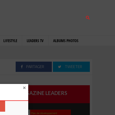
LIFESTYLE
LEADERS TV
ALBUMS PHOTOS
PARTAGER
TWEETER
MAGAZINE LEADERS