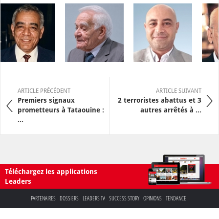
ARTICLE PRÉCÉDENT
ARTICLE SUIVANT
Premiers signaux
2 terroristes abattus et 3
prometteurs à Tataouine :
autres arrêtés à ...
...
Téléchargez les applications
Leaders
PARTENAIRES
DOSSIERS
LEADERS TV
SUCCESS STORY
OPINIONS
TENDANCE