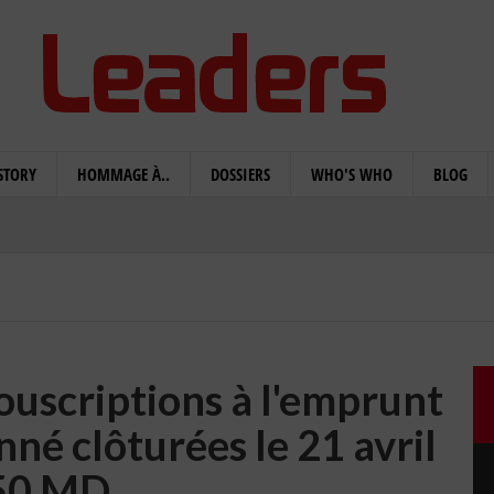
STORY
HOMMAGE À..
DOSSIERS
WHO'S WHO
BLOG
ouscriptions à l'emprunt
né clôturées le 21 avril
50 MD