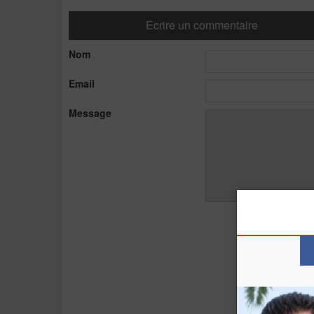
Ecrire un commentaire
Nom
Email
Message