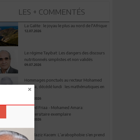
LES + COMMENTÉS
La Galite : le joyau le plus au nord de l'Afrique
12.07.2026
Le régime Tayibat: Les dangers des discours
nutritionnels simplistes et non validés
09.07.2026
Hommages ponctués au recteur Mohamed
Amara, décédé lundi : les mathématiques en
deuil
03.08.2026
Ahmed Friaa - Mohamed Amara:
l’Universitaire exemplaire
04.08.2026
Abdelaziz Kacem: L’arabophobie s’en prend