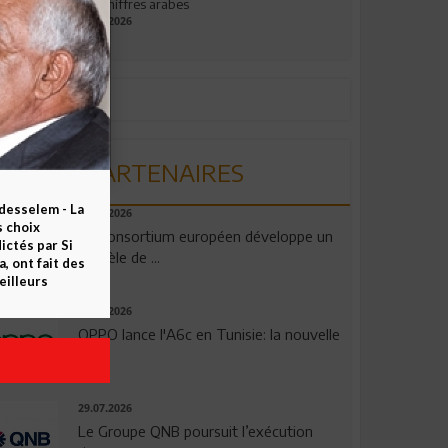
aux chiffres arabes
09.07.2026
PARTENAIRES
esselem - La
06.08.2026
s choix
Un consortium européen développe un
ctés par Si
modèle de ...
 ont fait des
eilleurs
04.08.2026
OPPO lance l'A6c en Tunisie: la nouvelle
...
29.07.2026
Le Groupe QNB poursuit l’exécution