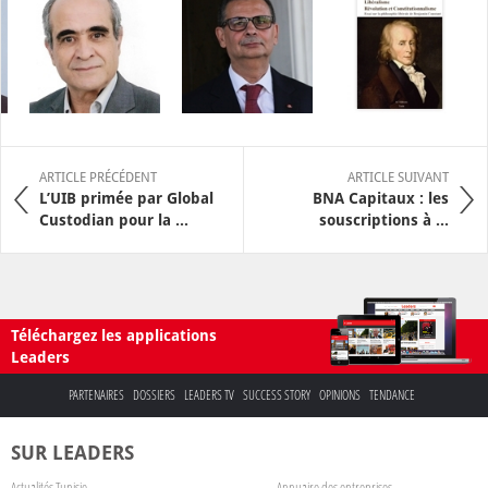
ARTICLE PRÉCÉDENT
ARTICLE SUIVANT
L’UIB primée par Global
BNA Capitaux : les
Custodian pour la ...
souscriptions à ...
Téléchargez les applications
Leaders
PARTENAIRES
DOSSIERS
LEADERS TV
SUCCESS STORY
OPINIONS
TENDANCE
SUR LEADERS
Actualités Tunisie
Annuaire des entreprises