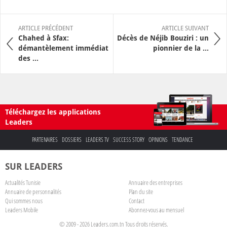
ARTICLE PRÉCÉDENT
ARTICLE SUIVANT
Chahed à Sfax:
Décès de Néjib Bouziri : un
démantèlement immédiat
pionnier de la ...
des ...
Téléchargez les applications
Leaders
PARTENAIRES
DOSSIERS
LEADERS TV
SUCCESS STORY
OPINIONS
TENDANCE
SUR LEADERS
Actualités Tunisie
Annuaire des entreprises
Annuaire de personnalités
Plan du site
Qui sommes nous
Contact
Leaders Mobile
Abonnez-vous au mensuel
© 2009 - 2026 Leaders.com.tn Tous droits réservés.