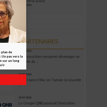
aux chiffres arabes
09.07.2026
PARTENAIRES
06.08.2026
e plan de
Un consortium européen développe un
 Un pas vers la
n sur un long
modèle de ...
rir
04.08.2026
OPPO lance l'A6c en Tunisie: la nouvelle
...
29.07.2026
Le Groupe QNB poursuit l’exécution