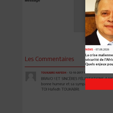
NEWS
- 07.08.2026
La crise malienne
Les Commentaires
sécurité de l'Afr
Quels enjeux pour
TOUKABRI HAFEDH
- 12-10-2017 19:30
BRAVO ! ET SINCÈRES FÉLICITATIONS A MON
bonne humeur et sa sympathie sont reco
TOI Hafedh TOUKABRI.