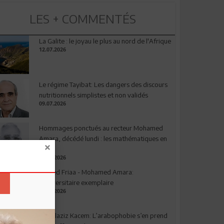
LES + COMMENTÉS
La Galite : le joyau le plus au nord de l'Afrique
12.07.2026
Le régime Tayibat: Les dangers des discours
nutritionnels simplistes et non validés
09.07.2026
Hommages ponctués au recteur Mohamed
Amara, décédé lundi : les mathématiques en
deuil
03.08.2026
Ahmed Friaa - Mohamed Amara:
l’Universitaire exemplaire
04.08.2026
Abdelaziz Kacem: L’arabophobie s’en prend