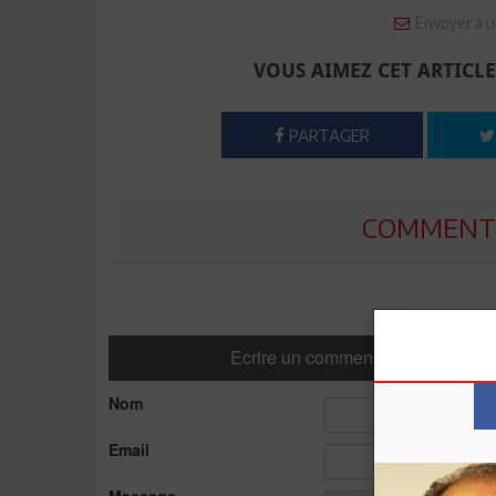
Envoyer à u
VOUS AIMEZ CET ARTICLE
PARTAGER
COMMENTE
Ecrire un commentaire
Nom
Email
Message