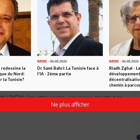
Envoyer
NEWS
- 06.08.2026
NEWS
- 06.08.2026
 redessine la
Dr Sami Bahri: La Tunisie face à
Riadh Zghal - L
ique du Nord:
l'IA - 2ème partie
développement:
 la Tunisie?
décentralisatio
chemin à parcou
 GÉNÉRAL Son enthousiasme , son sérieux, et surtout sa
Ne plus afficher
nnus et récompensés SUPER HABIB JE SUIS CONTENT POUR