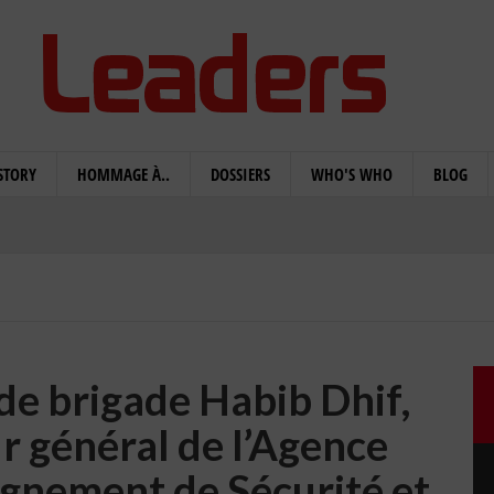
STORY
HOMMAGE À..
DOSSIERS
WHO'S WHO
BLOG
 de brigade Habib Dhif,
r général de l’Agence
ignement de Sécurité et