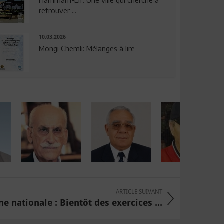
Hammam-Lif: Une ville qui cherche à
retrouver ...
10.03.2026
Mongi Chemli: Mélanges à lire
ARTICLE SUIVANT
e nationale : Bientôt des exercices ...