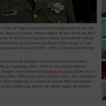
la tête de l’Agence nationale de Renseignement de Sécurité
s, aligne une longue carrière militaire de près de 40 ans. Né à
ionale en 1978 en tant qu’élève-officier à l’Académie militaire
. Sa formation se poursuivra aux Ecoles d’Etat-major à Tunis
le supérieure de Guerre (2000 – 2001) et l’Institut de Défense
 Dhif exercera de multiples fonctions et commandements,
 l’ONU au Cambodge (1992 -1993) et sera nommé attaché
l est désigné Commandant du
Régiment d’Honneur
(2014), puis à
rtive (2014 -2015) avant d’être détaché auprès de la présidence
la Défense nationale, le Général de brigade Dhifi sera nommé
s armées (2015), puis attaché de cabinet auprès du ministre