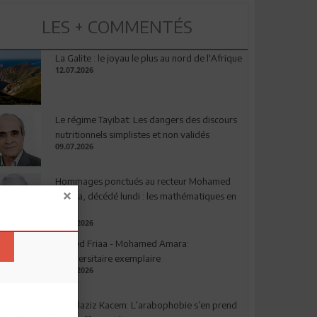
LES + COMMENTÉS
La Galite : le joyau le plus au nord de l'Afrique
12.07.2026
Le régime Tayibat: Les dangers des discours
nutritionnels simplistes et non validés
09.07.2026
Hommages ponctués au recteur Mohamed
Amara, décédé lundi : les mathématiques en
deuil
03.08.2026
Ahmed Friaa - Mohamed Amara:
l’Universitaire exemplaire
04.08.2026
Abdelaziz Kacem: L’arabophobie s’en prend