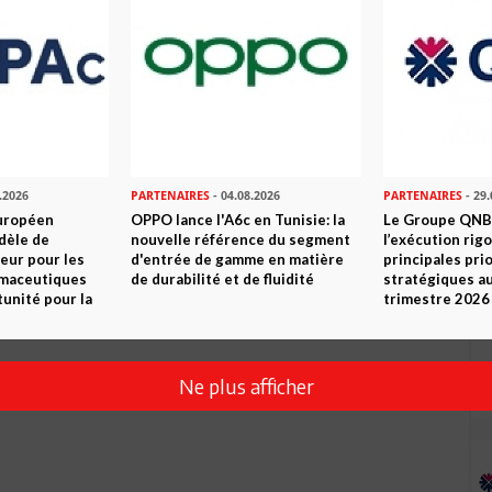
.2026
PARTENAIRES
- 04.08.2026
PARTENAIRES
- 29.
uropéen
OPPO lance l'A6c en Tunisie: la
Le Groupe QNB
Envoyer
dèle de
nouvelle référence du segment
l’exécution rig
eur pour les
d'entrée de gamme en matière
principales pri
rmaceutiques
de durabilité et de fluidité
stratégiques a
tunité pour la
trimestre 2026
Ne plus afficher