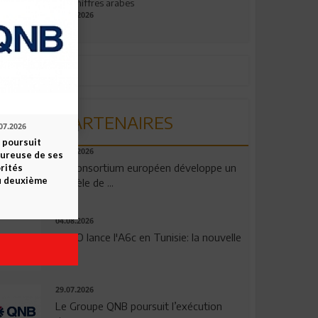
aux chiffres arabes
09.07.2026
PARTENAIRES
07.2026
 poursuit
06.08.2026
oureuse de ses
Un consortium européen développe un
orités
u deuxième
modèle de ...
04.08.2026
OPPO lance l'A6c en Tunisie: la nouvelle
...
29.07.2026
Le Groupe QNB poursuit l’exécution