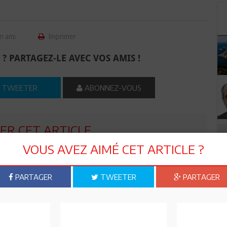
n ami
Imprimer
 ? PARTAGEZ-LE AVEC VOS AMIS !
TWEETER
ABONNEZ-VOUS
R CET ARTICLE
VOUS AVEZ AIMÉ CET ARTICLE ?
0
Commentaires
PARTAGER
TWEETER
PARTAGER
Commenter