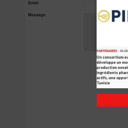
Email
Message
PARTENAIRES
- 06.08
Un consortium e
développe un mo
production novat
ingrédients pha
actifs, une oppor
Tunisie