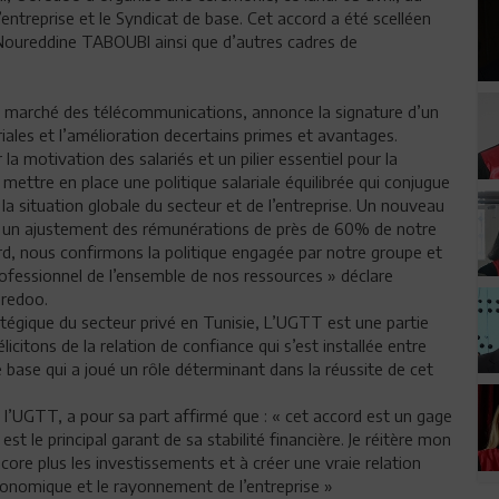
l’entreprise et le Syndicat de base. Cet accord a été scelléen
Noureddine TABOUBI ainsi que d’autres cadres de
le marché des télécommunications, annonce la signature d’un
iales et l’amélioration decertains primes et avantages.
 la motivation des salariés et un pilier essentiel pour la
mettre en place une politique salariale équilibrée qui conjugue
 la situation globale du secteur et de l’entreprise. Un nouveau
né un ajustement des rémunérations de près de 60% de notre
cord, nous confirmons la politique engagée par notre groupe et
rofessionnel de l’ensemble de nos ressources » déclare
oredoo.
tratégique du secteur privé en Tunisie, L’UGTT est une partie
citons de la relation de confiance qui s’est installée entre
e base qui a joué un rôle déterminant dans la réussite de cet
l’UGTT, a pour sa part affirmé que : « cet accord est un gage
t le principal garant de sa stabilité financière. Je réitère mon
ore plus les investissements et à créer une vraie relation
onomique et le rayonnement de l’entreprise »