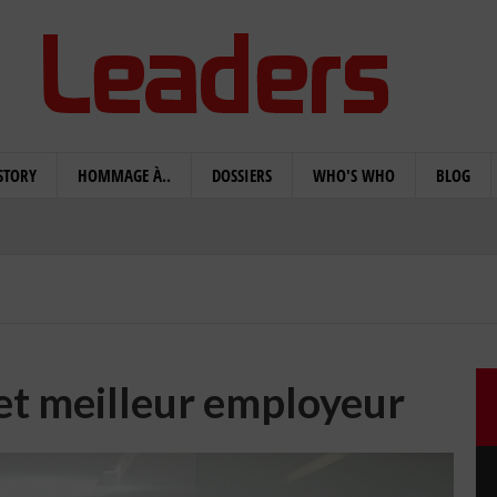
STORY
HOMMAGE À..
DOSSIERS
WHO'S WHO
BLOG
et meilleur employeur