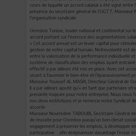
cours de laquelle un accord salarial a été signé entre 
présence du secrétaire général de l’UGTT, Monsieur 
l’organisation syndicale.
Ooredoo Tunisie, leader national et continental sur 
accord portant sur l’exercice des augmentations salar
« Cet accord annuel est un levier capital pour stimuler
gestion de notre capital humain. Notrevolonté est de 
entre la valorisation de la performance individuelle et
système de classification des emplois ayant entrai
effectif a par ailleurs été mis en place. Avec cet ac
visant à favoriser le bien-être et l’épanouissement p
Monsieur Youssef AL MASRI, Directeur Général de O
Il a par ailleurs ajouté qu’« en tant que partenaire s
prenante majeure pour notre entreprise. Nous nous féli
nos deux institutions et je remercie notre Syndicat d
accord»
Monsieur Nourredine TABOUBI, Secrétaire Général de 
de réussite pour Ooredoo puisqu’un bon climat social es
engagement à préserver les emplois, à développer enc
participative afin dedynamiser davantage l’essor éc