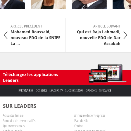
ARTICLE PRÉCÉDENT
ARTICLE SUIVANT
Mohamed Boussaid,
Qui est Raja Lahmadi,
nouveau PDG de la SNIPE
nouvelle PDG de Dar
La ...
Assabah
Téléchargez les applications
Leaders
PARTENAIRES
DOSSIERS
LEADERS TV
SUCCESS STORY
OPINIONS
TENDANCE
SUR LEADERS
Actualités Tunisie
Annuaire des entreprises
Annuaire de personnalités
Plan du site
Qui sommes nous
Contact