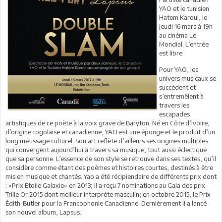
YAO et le tunisien
Hatem Karoui, le
jeudi 16 mars à 19h
au cinéma Le
Mondial. L’entrée
est libre.
Pour YAO, les
univers musicaux se
succèdent et
s’entremêlent à
travers les
escapades
artistiques de ce poète à la voix grave de Baryton. Né en Côte d’Ivoire,
d’origine togolaise et canadienne, YAO est une éponge et le produit d’un
long métissage culturel. Son art reflète d’ailleurs ses origines multiples
qui convergent aujourd’hui à travers sa musique, tout aussi éclectique
que sa personne. L’essence de son style se retrouve dans ses textes, qu’il
considère comme étant des poèmes et histoires courtes, destinés à être
mis en musique et chantés. Yao a été récipiendaire de différents prix dont
: «Prix Étoile Galaxie» en 2013; il a reçu 7 nominations au Gala des prix
Trille Or 2015 dont meilleur interprète masculin; en octobre 2015, le Prix
Édith-Butler pour la Francophonie Canadienne. Dernièrement il a lancé
son nouvel album, Lapsus.