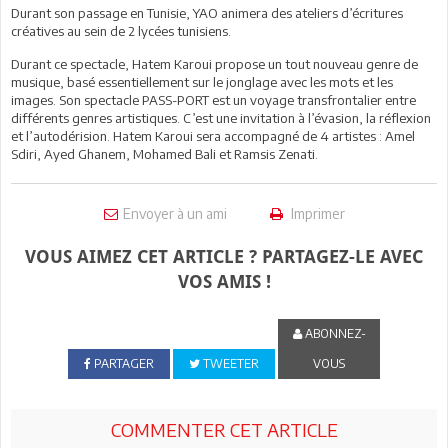
Durant son passage en Tunisie, YAO animera des ateliers d’écritures
créatives au sein de 2 lycées tunisiens.
Durant ce spectacle, Hatem Karoui propose un tout nouveau genre de
musique, basé essentiellement sur le jonglage avec les mots et les
images. Son spectacle PASS-PORT est un voyage transfrontalier entre
différents genres artistiques. C’est une invitation à l’évasion, la réflexion
et l’autodérision. Hatem Karoui sera accompagné de 4 artistes : Amel
Sdiri, Ayed Ghanem, Mohamed Bali et Ramsis Zenati.
Envoyer à un ami
Imprimer
VOUS AIMEZ CET ARTICLE ? PARTAGEZ-LE AVEC
VOS AMIS !
ABONNEZ-
PARTAGER
TWEETER
VOUS
COMMENTER CET ARTICLE