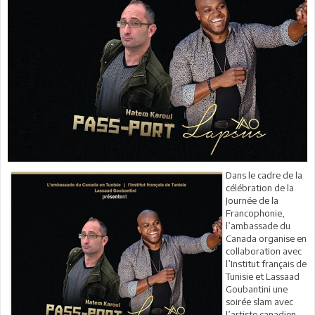
Dans le cadre de la
célébration de la
Journée de la
Francophonie,
l’ambassade du
Canada organise en
collaboration avec
l’Institut français de
Tunisie et Lassaad
Goubantini une
soirée slam avec
l’artiste canadien