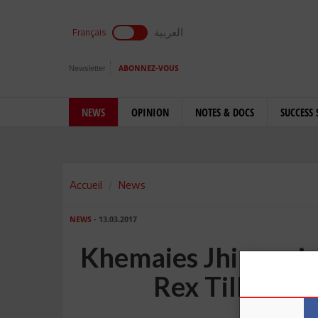
العربية
Français
Newsletter
ABONNEZ-VOUS
NEWS
OPINION
NOTES & DOCS
SUCCESS 
Accueil
News
NEWS
- 13.03.2017
Khemaies Jhinaoui 
Rex Tillerso