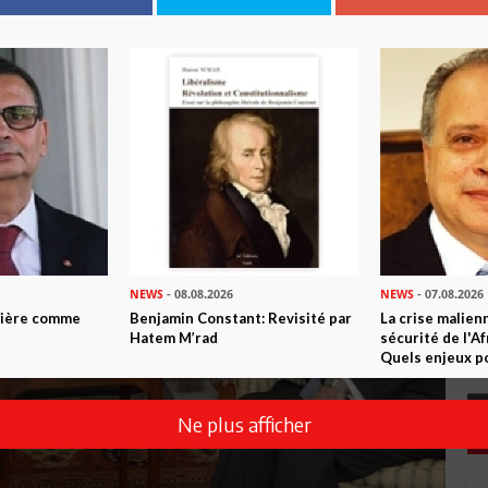
NEWS
- 08.08.2026
NEWS
- 07.08.2026
ntière comme
Benjamin Constant: Revisité par
La crise malien
Hatem M’rad
sécurité de l'A
Quels enjeux po
Ne plus afficher