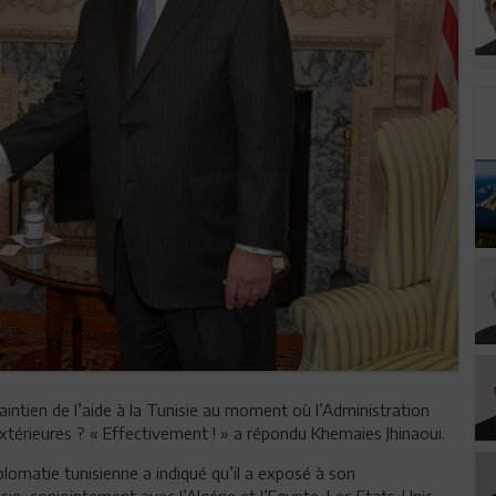
aintien de l’aide à la Tunisie au moment où l’Administration
térieures ? « Effectivement ! » a répondu Khemaies Jhinaoui.
diplomatie tunisienne a indiqué qu’il a exposé à son
isie, conjointement avec l’Algérie et l’Egypte. Les Etats-Unis