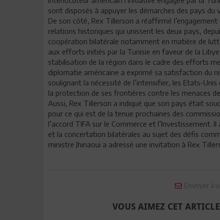
sont disposés à appuyer les démarches des pays du voi
De son côté, Rex Tillerson a réaffirmé l’engagement d
relations historiques qui unissent les deux pays, depu
coopération bilatérale notamment en matière de lut
aux efforts initiés par la Tunisie en faveur de la Liby
stabilisation de la région dans le cadre des efforts m
diplomatie américaine a exprimé sa satisfaction du ni
soulignant la nécessité de l’intensifier, les Etats-Uni
la protection de ses frontières contre les menaces de
Aussi, Rex Tillerson a indiqué que son pays était so
pour ce qui est de la tenue prochaines des commission
l’accord TIFA sur le Commerce et l’Investissement. Il
et la concertation bilatérales au sujet des défis com
ministre Jhinaoui a adressé une invitation à Rex Tiller
Envoyer à u
VOUS AIMEZ CET ARTICLE