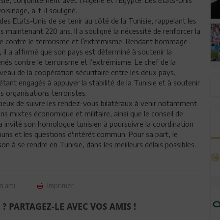
sinage, a-t-il souligné.
es Etats-Unis de se tenir au côté de la Tunisie, rappelant les
is maintenant 220 ans. Il a souligné la nécessité de renforcer la
te contre le terrorisme et l’extrémisme. Rendant hommage
e, il a affirmé que son pays est déterminé à soutenir la
enés contre le terrorisme et l’extrémisme. Le chef de la
veau de la coopération sécuritaire entre les deux pays,
s étant engagés à appuyer la stabilité de la Tunisie et à soutenir
s organisations terroristes.
ucieux de suivre les rendez-vous bilatéraux à venir notamment
s mixtes économique et militaire, ainsi que le conseil de
 a invité son homologue tunisien à poursuivre la coordination
muns et les questions d'intérêt commun. Pour sa part, le
son à se rendre en Tunisie, dans les meilleurs délais possibles.
n ami
Imprimer
 ? PARTAGEZ-LE AVEC VOS AMIS !