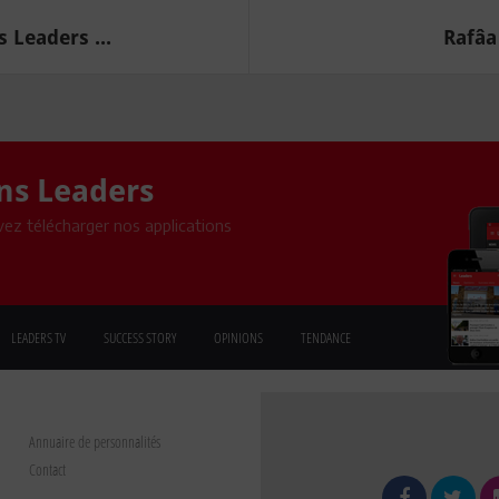
 Leaders ...
Rafâa 
ons Leaders
ez télécharger nos applications
LEADERS TV
SUCCESS STORY
OPINIONS
TENDANCE
Annuaire de personnalités
Contact