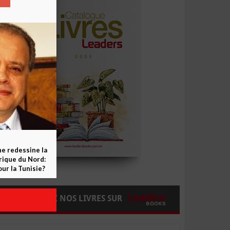
ne redessine la
frique du Nord:
ur la Tunisie?
COMMANDEZ NOS LIVRES SUR