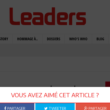
STORY
HOMMAGE À..
DOSSIERS
WHO'S WHO
BLOG
reçu par son homologue
VOUS AVEZ AIMÉ CET ARTICLE ?
n à Washington DC
PARTAGER
TWEETER
PARTAGER