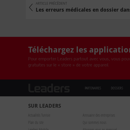
ARTICLE PRÉCÉDENT
Les erreurs médicales en dossier dans
Téléchargez les applicati
Pour emporter Leaders partout avec vous, vous pouv
gratuites sur le « store » de votre appareil.
PARTENAIRES
DOSSIERS
SUR LEADERS
Actualités Tunisie
Annuaire des entreprises
Plan du site
Qui sommes nous
Leaders Mobile
Abonnez-vous au mensuel