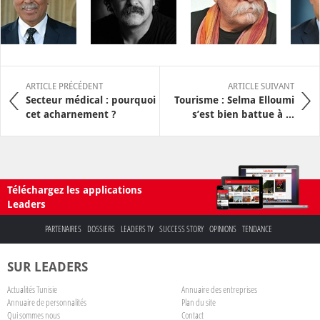
ARTICLE PRÉCÉDENT
ARTICLE SUIVANT
Secteur médical : pourquoi
Tourisme : Selma Elloumi
cet acharnement ?
s’est bien battue à ...
Téléchargez les applications
Leaders
PARTENAIRES
DOSSIERS
LEADERS TV
SUCCESS STORY
OPINIONS
TENDANCE
SUR LEADERS
Actualités Tunisie
Annuaire des entreprises
Annuaire de personnalités
Plan du site
Qui sommes nous
Contact