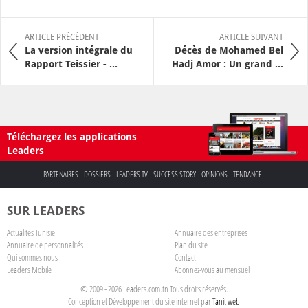
ARTICLE PRÉCÉDENT
ARTICLE SUIVANT
La version intégrale du
Décès de Mohamed Bel
Rapport Teissier - ...
Hadj Amor : Un grand ...
Téléchargez les applications
Leaders
PARTENAIRES
DOSSIERS
LEADERS TV
SUCCESS STORY
OPINIONS
TENDANCE
SUR LEADERS
Actualités Tunisie
Annuaire des entreprises
Annuaire de personnalités
Plan du site
Qui sommes nous
Contact
Leaders Mobile
Abonnez-vous au mensuel
© 2009 - 2026 Leaders.com.tn Tous droits réservés.
Conception et Développement du site internet par
Tanit web