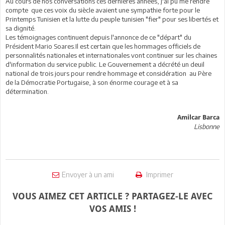
Au cours de nos conversations ces dernières années, j'ai pu me rendre
compte que ces voix du siècle avaient une sympathie forte pour le
Printemps Tunisien et la lutte du peuple tunisien "fier" pour ses libertés et
sa dignité.
Les témoignages continuent depuis l'annonce de ce "départ" du
Président Mario Soares.Il est certain que les hommages officiels de
personnalités nationales et internationales vont continuer sur les chaines
d'information du service public. Le Gouvernement a décrété un deuil
national de trois jours pour rendre hommage et considération au Père
de la Démocratie Portugaise, à son énorme courage et à sa
détermination.
Amilcar Barca
Lisbonne
Envoyer à un ami
Imprimer
VOUS AIMEZ CET ARTICLE ? PARTAGEZ-LE AVEC
VOS AMIS !