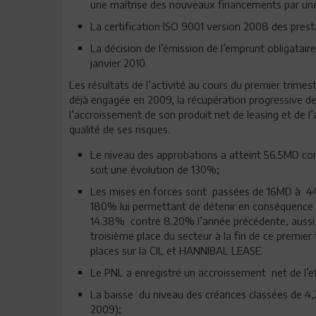
une maîtrise des nouveaux financements par un
La certification ISO 9001 version 2008 des presta
La décision de l’émission de l’emprunt obligata
janvier 2010.
Les résultats de l’activité au cours du premier trimes
déjà engagée en 2009, la récupération progressive d
l’accroissement de son produit net de leasing et de l’
qualité de ses risques.
Le niveau des approbations a atteint 56.5MD co
soit une évolution de 130%;
Les mises en forces sont passées de 16MD à 44
180% lui permettant de détenir en conséquence
14.38% contre 8.20% l’année précédente, aussi 
troisième place du secteur à la fin de ce premie
places sur la CIL et HANNIBAL LEASE.
Le PNL a enregistré un accroissement net de l’e
La baisse du niveau des créances classées de 4
2009);