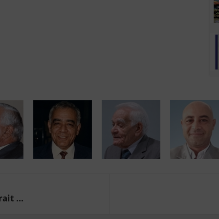
it ...