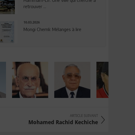
Hammam-Lif: Une ville qui cherche à
retrouver ...
10.03.2026
Mongi Chemli: Mélanges à lire
ARTICLE SUIVANT
Mohamed Rachid Kechiche