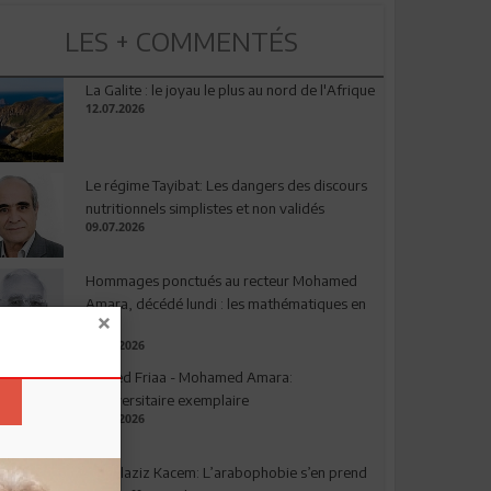
LES + COMMENTÉS
La Galite : le joyau le plus au nord de l'Afrique
12.07.2026
Le régime Tayibat: Les dangers des discours
nutritionnels simplistes et non validés
09.07.2026
Hommages ponctués au recteur Mohamed
Amara, décédé lundi : les mathématiques en
deuil
03.08.2026
Ahmed Friaa - Mohamed Amara:
l’Universitaire exemplaire
04.08.2026
Abdelaziz Kacem: L’arabophobie s’en prend