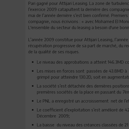
Pari gagné pour Attijari Leasing. La zone de turbulen
l’exercice 2009 catapultent la dernière des compagni
mai de l’année dernière s’est bien confirmé. Premiers
compagnie, nous écrivions : « avec Mohamed El Monce
L'ensemble du secteur du leasing a besoin d'une bonn
L’année 2009 constitue pour Attijari Leasing, l’année 
récupération progressive de sa part de marché, du re
de la qualité de ses risques.
Le niveau des approbations a atteint 146.3MD co
Les mises en forces sont passées de 43.8MD à 10
grimpé pour atteindre 130.2D, soit en augmenta
La société s’est détachée des dernières positio
premières sociétés de la place en passant du 7è
Le PNL a enregistré un accroissement net de l’
Le coefficient d’exploitation s’est amélioré de
Décembre 2009;
La baisse du niveau des créances classées de 2