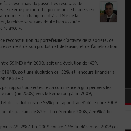
ce fait désormais du passé. Les résultats de
es, en 3ème position. Le pronostic de Leaders en
 à annoncer le changement à la tête de la
r, la relève sera sans doute bien assurée.
e relance ».
de reconstitution du portefeuille d’activité de la société, de
dressement de son produit net de leasing et de l’amélioration
ntre 59.1MD à fin 2008, soit une évolution de 143%;
1.8MD, soit une évolution de 132% et l’encours financier a
tion de 58%;
ns par rapport au secteur et a commencé à grimper vers les
me rang (fin 2008) vers le 5ème rang à fin 2009;
effet des radiations de 95% par rapport au 31 décembre 2008;
 42 points passant de 82%, fin décembre 2008, à 40% à fin
1 points (25.7% à fin 2009 contre 47% fin décembre 2008) et