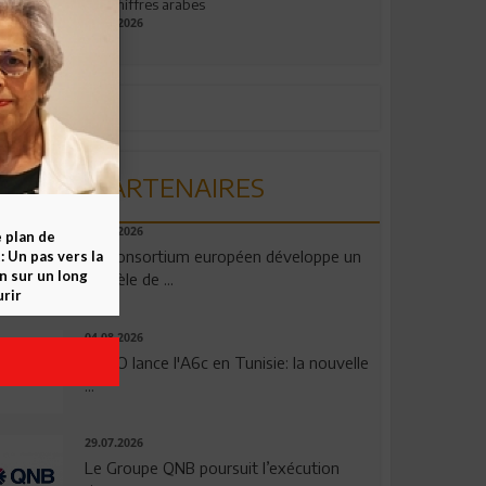
aux chiffres arabes
09.07.2026
PARTENAIRES
06.08.2026
e plan de
Un consortium européen développe un
 Un pas vers la
n sur un long
modèle de ...
rir
04.08.2026
OPPO lance l'A6c en Tunisie: la nouvelle
...
29.07.2026
Le Groupe QNB poursuit l’exécution