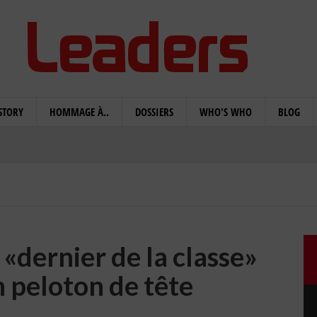
STORY
HOMMAGE À..
DOSSIERS
WHO'S WHO
BLOG
e «dernier de la classe»
 peloton de tête