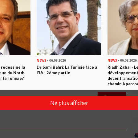
Commenter
NEWS
- 06.08.2026
NEWS
- 06.08.2026
 redessine la
Dr Sami Bahri: La Tunisie face à
Riadh Zghal - L
ique du Nord:
l'IA - 2ème partie
développement:
 la Tunisie?
décentralisatio
chemin à parcou
Envoyer
Ne plus afficher