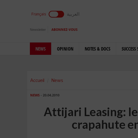
العربية
Français
Newsletter
ABONNEZ-VOUS
NEWS
OPINION
NOTES & DOCS
SUCCESS 
Accueil
News
NEWS
- 20.04.2010
Attijari Leasing: l
crapahute en