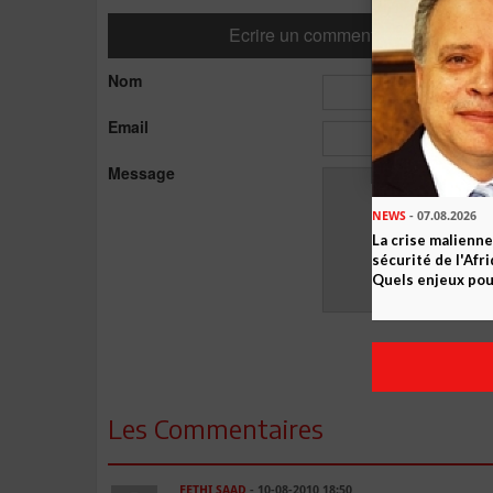
Ecrire un commentaire
Nom
Email
Message
NEWS
- 07.08.2026
La crise malienne
sécurité de l'Afr
Quels enjeux pour
Les Commentaires
FETHI SAAD
- 10-08-2010 18:50