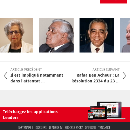
ARTICLE PRÉCÉDENT
ARTICLE SUIVANT
Il est impliqué notamment
Rafaa Ben Achour : La
dans l'attentat ...
Résolution 2334 du 23 ...
Téléchargez les applications
Leaders
PARTENAIRES
DOSSIERS
LEADERS TV
SUCCESS STORY
OPINIONS
TENDANCE