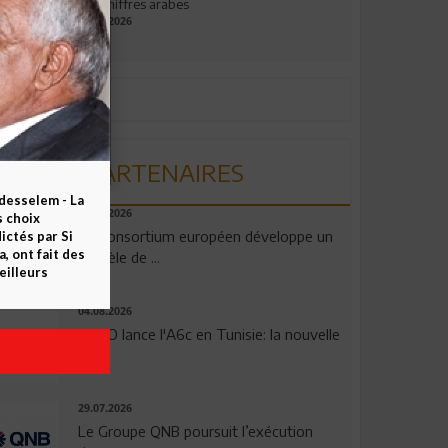
aux chiffres arabes
09.07.2026
PARTENAIRES
esselem - La
06.08.2026
s choix
Un consortium européen développe un
ctés par Si
 ont fait des
modèle de ...
eilleurs
04.08.2026
OPPO lance l'A6c en Tunisie: la nouvelle
...
29.07.2026
Le Groupe QNB poursuit l’exécution