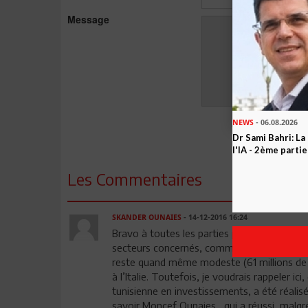
Message
NEWS
- 06.08.2026
Dr Sami Bahri: La
l'IA - 2ème partie
Les Commentaires
SKANDER OUNAIES
- 14-12-2016 16:24
Bravo à toutes les parties prenantes de cet
secteurs concernés, comme le développeme
reste quand même modeste (61 millions de Di
à l’Italie. Toutefois, je voudrais rappeler i
tunisienne en investissements, a été réali
savoir Moncef Ounaies , qui a réussi, malgr