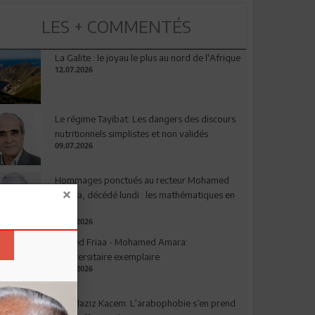
LES + COMMENTÉS
La Galite : le joyau le plus au nord de l'Afrique
12.07.2026
Le régime Tayibat: Les dangers des discours
nutritionnels simplistes et non validés
09.07.2026
Hommages ponctués au recteur Mohamed
Amara, décédé lundi : les mathématiques en
deuil
03.08.2026
Ahmed Friaa - Mohamed Amara:
l’Universitaire exemplaire
04.08.2026
Abdelaziz Kacem: L’arabophobie s’en prend