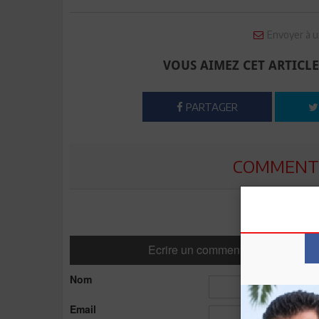
Envoyer à u
VOUS AIMEZ CET ARTICLE
PARTAGER
COMMENTE
Ecrire un commentaire
Nom
Email