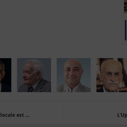
ocale est ...
L’U