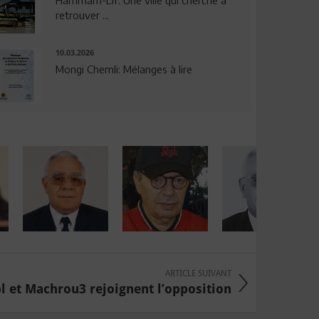
Hammam-Lif: Une ville qui cherche à
retrouver ...
10.03.2026
Mongi Chemli: Mélanges à lire
ARTICLE SUIVANT
pl et Machrou3 rejoignent l’opposition