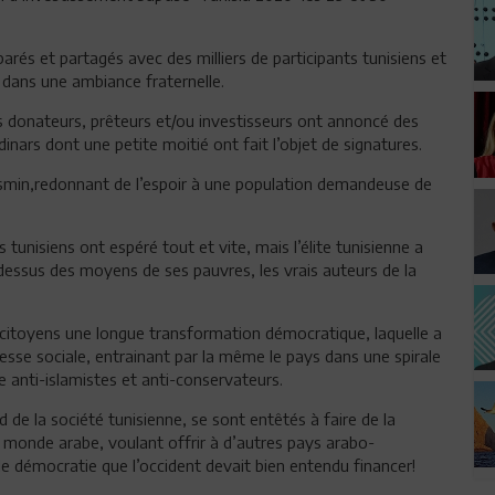
arés et partagés avec des milliers de participants tunisiens et
 dans une ambiance fraternelle.
ays donateurs, prêteurs et/ou investisseurs ont annoncé des
nars dont une petite moitié ont fait l’objet de signatures.
jasmin,redonnant de l’espoir à une population demandeuse de
s tunisiens ont espéré tout et vite, mais l’élite tunisienne a
-dessus des moyens de ses pauvres, les vrais auteurs de la
s citoyens une longue transformation démocratique, laquelle a
se sociale, entrainant par la même le pays dans une spirale
e anti-islamistes et anti-conservateurs.
de la société tunisienne, se sont entêtés à faire de la
u monde arabe, voulant offrir à d’autres pays arabo-
 démocratie que l’occident devait bien entendu financer!