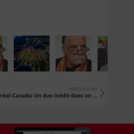
ARTICLE SUIVANT
éal-Canada: Un duo inédit dans un ...