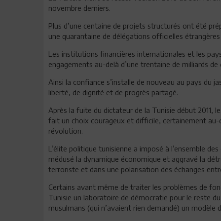
novembre derniers.
Plus d’une centaine de projets structurés ont été prép
une quarantaine de délégations officielles étrangères
Les institutions financières internationales et les p
engagements au-delà d’une trentaine de milliards de di
Ainsi la confiance s’installe de nouveau au pays du 
liberté, de dignité et de progrès partagé.
Après la fuite du dictateur de la Tunisie début 2011, le
fait un choix courageux et difficile, certainement au
révolution.
L’élite politique tunisienne a imposé à l’ensemble de
médusé la dynamique économique et aggravé la détres
terroriste et dans une polarisation des échanges entr
Certains avant même de traiter les problèmes de fond 
Tunisie un laboratoire de démocratie pour le reste d
musulmans (qui n’avaient rien demandé) un modèle de