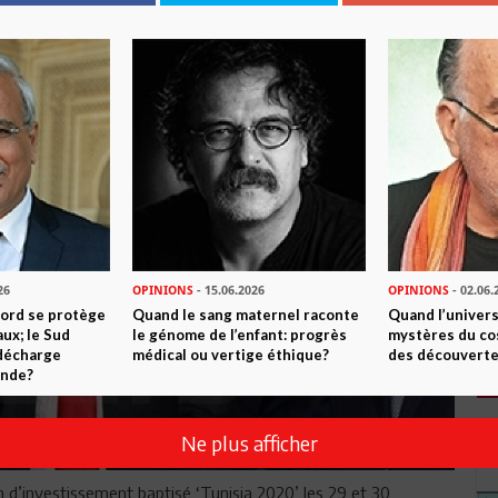
26
OPINIONS
- 15.06.2026
OPINIONS
- 02.06.
Nord se protège
Quand le sang maternel raconte
Quand l’univers
ux; le Sud
le génome de l’enfant: progrès
mystères du co
 décharge
médical ou vertige éthique?
des découverte
onde?
Ne plus afficher
um d’investissement baptisé ‘Tunisia 2020’ les 29 et 30