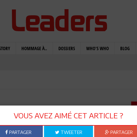
STORY
HOMMAGE À..
DOSSIERS
WHO'S WHO
BLOG
a 2020: et après?
VOUS AVEZ AIMÉ CET ARTICLE ?
PARTAGER
TWEETER
PARTAGER