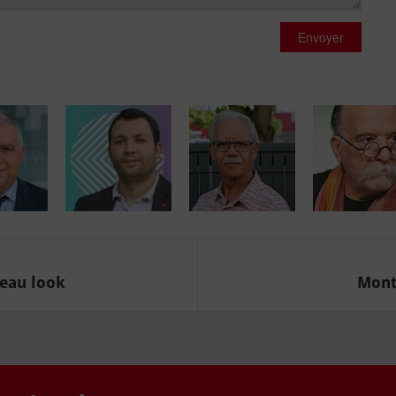
Envoyer
eau look
Montr