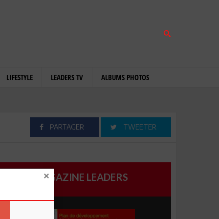
LIFESTYLE
LEADERS TV
ALBUMS PHOTOS
PARTAGER
TWEETER
MAGAZINE LEADERS