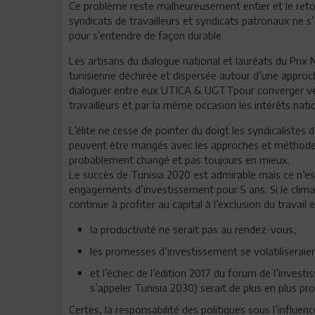
Ce problème reste malheureusement entier et le retou
syndicats de travailleurs et syndicats patronaux ne s
pour s’entendre de façon durable.
Les artisans du dialogue national et lauréats du Prix N
tunisienne déchirée et dispersée autour d’une approc
dialoguer entre eux UTICA & UGTTpour converger ver
travailleurs et par la même occasion les intérêts nat
L’élite ne cesse de pointer du doigt les syndicalistes 
peuvent être mangés avec les approches et méthodes 
probablement changé et pas toujours en mieux.
Le succès de Tunisia 2020 est admirable mais ce n’est
engagements d’investissement pour 5 ans. Si le climat
continue à profiter au capital à l’exclusion du travail e
la productivité ne serait pas au rendez-vous,
les promesses d’investissement se volatiliseraie
et l’échec de l’édition 2017 du forum de l’inves
s’appeler Tunisia 2030) serait de plus en plus pro
Certes, la responsabilité des politiques sous l’influe