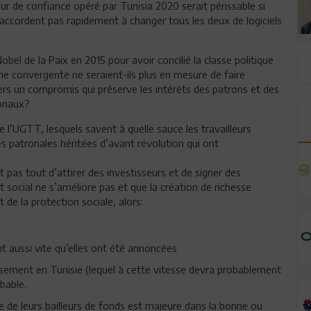
r de confiance opéré par Tunisia 2020 serait périssable si
’accordent pas rapidement à changer tous les deux de logiciels
obel de la Paix en 2015 pour avoir concilié la classe politique
he convergente ne seraient-ils plus en mesure de faire
s un compromis qui préserve les intérêts des patrons et des
ionaux?
de l’UGTT, lesquels savent à quelle sauce les travailleurs
patronales héritées d’avant révolution qui ont
 pas tout d’attirer des investisseurs et de signer des
 social ne s’améliore pas et que la création de richesse
t de la protection sociale, alors:
nt aussi vite qu’elles ont été annoncées
tissement en Tunisie (lequel à cette vitesse devra probablement
bable.
nce de leurs bailleurs de fonds est majeure dans la bonne ou