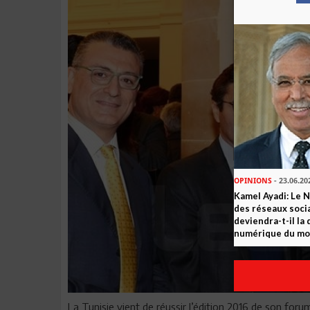
OPINIONS
- 23.06.20
Kamel Ayadi: Le 
des réseaux socia
deviendra-t-il la
numérique du m
La Tunisie vient de réussir l’édition 2016 de son for