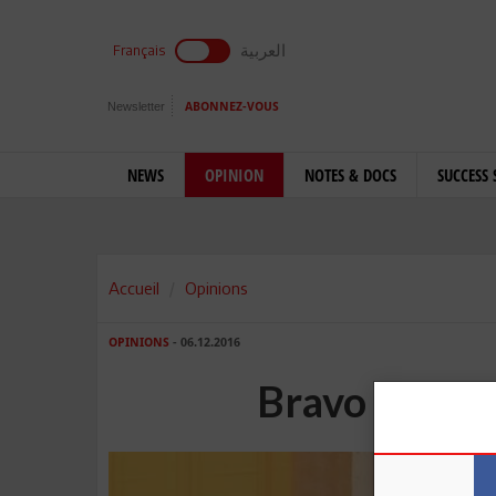
العربية
Français
Newsletter
ABONNEZ-VOUS
NEWS
OPINION
NOTES & DOCS
SUCCESS 
Accueil
Opinions
OPINIONS
- 06.12.2016
Bravo Tunisi