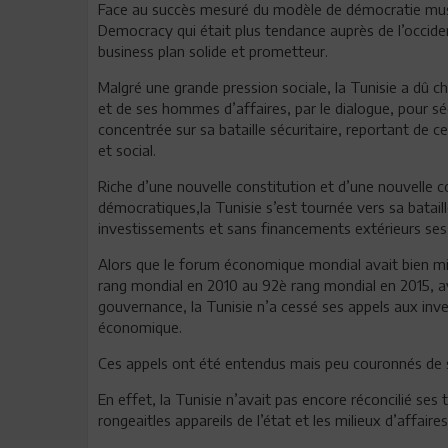
Face au succès mesuré du modèle de démocratie musu
Democracy qui était plus tendance auprès de l’occide
business plan solide et prometteur.
Malgré une grande pression sociale, la Tunisie a dû ch
et de ses hommes d’affaires, par le dialogue, pour séc
concentrée sur sa bataille sécuritaire, reportant de 
et social.
Riche d’une nouvelle constitution et d’une nouvelle
démocratiques,la Tunisie s’est tournée vers sa bata
investissements et sans financements extérieurs s
Alors que le forum économique mondial avait bien mis à
rang mondial en 2010 au 92è rang mondial en 2015, av
gouvernance, la Tunisie n’a cessé ses appels aux in
économique.
Ces appels ont été entendus mais peu couronnés de 
En effet, la Tunisie n’avait pas encore réconcilié ses t
rongeaitles appareils de l’état et les milieux d’affaire