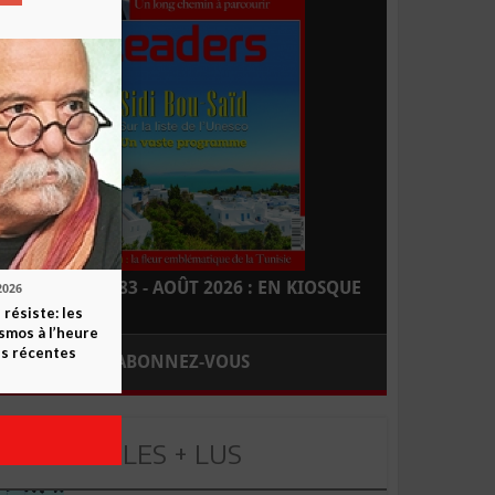
LEADERS N° 183 - AOÛT 2026 : EN KIOSQUE
2026
 résiste: les
smos à l’heure
s récentes
ABONNEZ-VOUS
LES + LUS