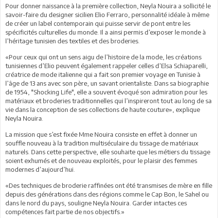
Pour donner naissance à la première collection, Neyla Nouira a sollicité le
savoir-faire du designer sicilien Elio Ferraro, personnalité idéale à même
de créer un label contemporain qui puisse servir de pont entre les
spécificités culturelles du monde. Il a ainsi permis d’exposer le monde à
l’héritage tunisien des textiles et des broderies.
«Pour ceux qui ont un sens aigu de l’histoire de la mode, les créations
tunisiennes d’Elio peuvent également rappeler celles d’Elsa Schiaparelli,
créatrice de mode italienne qui a fait son premier voyage en Tunisie à
l’âge de 13 ans avec son père, un savant orientaliste. Dans sa biographie
de 1954, "Shocking Life", elle a souvent évoqué son admiration pour les
matériaux et broderies traditionnelles qui l’inspireront tout au long de sa
vie dans la conception de ses collections de haute couture», explique
Neyla Nouira.
La mission que s’est fixée Mme Nouira consiste en effet à donner un
souffle nouveau à la tradition multiséculaire du tissage de matériaux
naturels. Dans cette perspective, elle souhaite que les métiers du tissage
soient exhumés et de nouveau exploités, pour le plaisir des femmes
modernes d’aujourd’hui.
«Des techniques de broderie raffinées ont été transmises de mère en fille
depuis des générations dans des régions comme le Cap Bon, le Sahel ou
dans le nord du pays, souligne Neyla Nouira. Garder intactes ces
compétences fait partie de nos objectifs.»