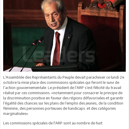
L’Assemblée des Représentants du Peuple devait parachever ce lundi 24
octobre la mise place des commissions spéciales qui feront le suivi de
l’action gouvernementale. Le président de l’ARP s’est félicité du travail
réalisé par ces commissions «notamment pour consacrer le principe de
la discrimination positive en faveur des régions défavorisées et garantir
l’égalité des chances sur les plans de l’emploi des jeunes, de la condition
féminine, des personnes porteuses de handicaps et des catégories
marginalisées».
Les commissions spéciales de l'ARP sont au nombre de huit: