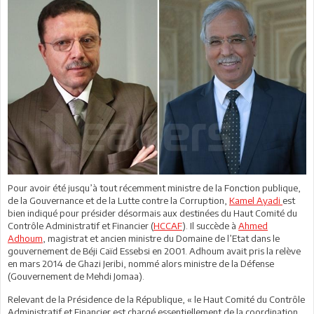
Pour avoir été jusqu’à tout récemment ministre de la Fonction publique,
de la Gouvernance et de la Lutte contre la Corruption,
Kamel Ayadi
est
bien indiqué pour présider désormais aux destinées du Haut Comité du
Contrôle Administratif et Financier (
HCCAF
). Il succède à
Ahmed
Adhoum
, magistrat et ancien ministre du Domaine de l’Etat dans le
gouvernement de Béji Caïd Essebsi en 2001. Adhoum avait pris la relève
en mars 2014 de Ghazi Jeribi, nommé alors ministre de la Défense
(Gouvernement de Mehdi Jomaa).
Relevant de la Présidence de la République, « le Haut Comité du Contrôle
Administratif et Financier est chargé essentiellement de la coordination