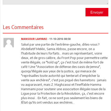
Envoyer
Les Commentaires
MANSOUR LAHYANI
- 11-10-2016 08:58
Salué par une partie de l’extrême-gauche, dites-vous ?
Abdellatif Mekki, Samia Abbou, passe encore, on a
l'habitude de leurs forfaits... mais un représentant, voire
deux, et de gros calibre, du Front Pop pour permettre cette
vente illégale, ce "hold up", ça c'est tout de même fort de
café ! Une "Association de défense des oasis de Jemna",
quoiqu'illégale aux yeux de la justice, qui menace de
"représailles toute autorité qui tenterait d’empêcher la
vente aux enchères", c'est pas piqué des hannetons : jamais
vu auparavant, mais Z. Maghzaoui et l'ineffable Hamma
Hammami pour soutenir une association illégale issue de la
Ligue pour la Protection de la Révolution, ça, c'est encore
plus inouï... En fait, ce ne sont pas seulement les biens de
lÉtat qu'ils ont vendus aux enchères…