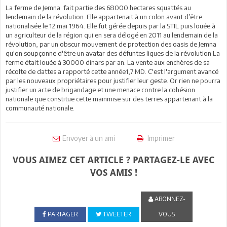
La ferme de Jemna fait partie des 68000 hectares squattés au
lendemain de la révolution. Elle appartenait à un colon avant d’être
nationalisée le 12 mai 1964. Elle fut gérée depuis par la STIL puis louée à
un agriculteur de la région qui en sera délogé en 2011 au lendemain de la
révolution, par un obscur mouvement de protection des oasis de Jemna
qu'on soupçonne d'être un avatar des défuntes ligues de la révolution La
ferme était louée à 30000 dinars par an. La vente aux enchères de sa
récolte de dattes a rapporté cette année1,7 MD. C'est l'argument avancé
par les nouveaux propriétaires pour justifier leur geste. Or rien ne pourra
justifier un acte de brigandage et une menace contre la cohésion
nationale que constitue cette mainmise sur des terres appartenant à la
communauté nationale.
Envoyer à un ami
Imprimer
VOUS AIMEZ CET ARTICLE ? PARTAGEZ-LE AVEC
VOS AMIS !
ABONNEZ-
PARTAGER
TWEETER
VOUS