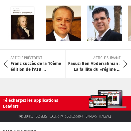
ARTICLE PRÉCÉDENT
ARTICLE SUIVANT
Franc succès de la 10ème
Faouzi Ben Abderrahman :
édition de l’ATB ...
La faillite du «régime ...
Téléchargez les applications
Leaders
PARTENAIRES
DOSSIERS
LEADERS TV
SUCCESS STORY
OPINIONS
TENDANCE