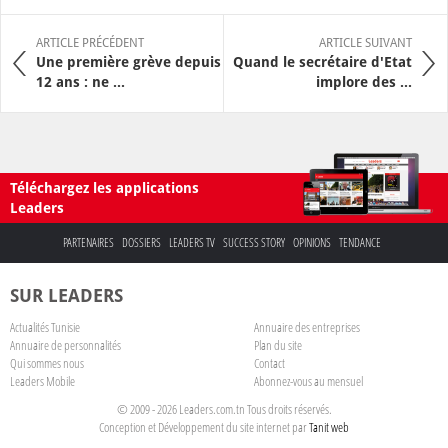
ARTICLE PRÉCÉDENT
ARTICLE SUIVANT
Une première grève depuis
Quand le secrétaire d'Etat
12 ans : ne ...
implore des ...
Téléchargez les applications
Leaders
PARTENAIRES
DOSSIERS
LEADERS TV
SUCCESS STORY
OPINIONS
TENDANCE
SUR LEADERS
Actualités Tunisie
Annuaire des entreprises
Annuaire de personnalités
Plan du site
Qui sommes nous
Contact
Leaders Mobile
Abonnez-vous au mensuel
© 2009 - 2026 Leaders.com.tn Tous droits réservés.
Conception et Développement du site internet par
Tanit web