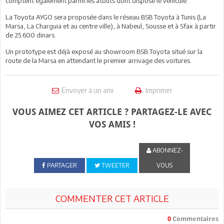
comptent également parmi les atouts dont dispose le véhicule.
La Toyota AYGO sera proposée dans le réseau BSB Toyota à Tunis (La
Marsa, La Charguia et au centre ville), à Nabeul, Sousse et à Sfax à partir
de 25.600 dinars.
Un prototype est déjà exposé au showroom BSB Toyota situé sur la
route de la Marsa en attendant le premier arrivage des voitures.
Envoyer à un ami
Imprimer
VOUS AIMEZ CET ARTICLE ? PARTAGEZ-LE AVEC
VOS AMIS !
ABONNEZ-
PARTAGER
TWEETER
VOUS
COMMENTER CET ARTICLE
0
Commentaires