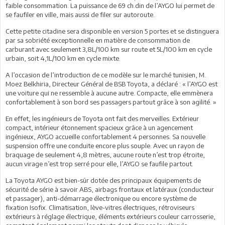
faible consommation. La puissance de 69 ch.din de l’AYGO lui permet de
se faufiler en ville, mais aussi de filer sur autoroute.
Cette petite citadine sera disponible en version 5 portes et se distinguera
par sa sobriété exceptionnelle en matière de consommation de
carburant avec seulement 3,8L/100 km sur route et 5L/100 km en cycle
urbain, soit 4,1L/100 km en cycle mixte.
A l’occasion de l’introduction de ce modèle sur le marché tunisien, M.
Moez Belkhiria, Directeur Général de BSB Toyota, a déclaré : « l’AYGO est
une voiture qui ne ressemble à aucune autre. Compacte, elle emmènera
confortablement à son bord ses passagers partout grâce à son agilité. »
En effet, les ingénieurs de Toyota ont fait des merveilles. Extérieur
compact, intérieur étonnement spacieux grâce à un agencement
ingénieux, AYGO accueille confortablement 4 personnes. Sa nouvelle
suspension offre une conduite encore plus souple. Avec un rayon de
braquage de seulement 4,8 mètres, aucune route n’est trop étroite,
aucun virage n’est trop serré pour elle, l’AYGO se faufile partout.
La Toyota AYGO est bien-sûr dotée des principaux équipements de
sécurité de série à savoir ABS, airbags frontaux et latéraux (conducteur
et passager), anti-démarrage électronique ou encore système de
fixation Isofix. Climatisation, lève-vitres électriques, rétroviseurs
extérieurs à réglage électrique, éléments extérieurs couleur carrosserie,