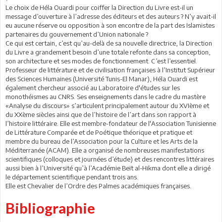
Le choix de Héla Ouardi pour coiffer la Direction du Livre est-il un
message d’ouverture à l’adresse des éditeurs et des auteurs ? N’y avait-il
eu aucune réserve ou opposition à son encontre de la part des Islamistes
partenaires du gouvernement d’Union nationale ?
Ce qui est certain, c’est qu’au-delà de sa nouvelle directrice, la Direction
du Livre a grandement besoin d’une totale refonte dans sa conception,
son architecture et ses modes de fonctionnement. C’est l’essentiel.
Professeur de littérature et de civilisation françaises à l’Institut Supérieur
des Sciences Humaines (Université Tunis-El Manar), Héla Ouardi est
également chercheur associé au Laboratoire d'études sur les
monothéismes au CNRS. Ses enseignements dans le cadre du mastère
«Analyse du discours» s’articulent principalement autour du XVIème et
du XXème siècles ainsi que de l’histoire de l’art dans son rapport à
l’histoire littéraire. Elle est membre-fondateur de l'Association Tunisienne
de Littérature Comparée et de Poétique théorique et pratique et
membre du bureau de l’Association pour la Culture et les Arts de la
Méditerranée (ACAM). Elle a organisé de nombreuses manifestations
scientifiques (colloques et journées d’étude) et des rencontres littéraires
aussi bien à l’Université qu’à l’Académie Beït al-Hikma dont elle a dirigé
le département scientifique pendant trois ans.
Elle est Chevalier de l’Ordre des Palmes académiques françaises.
Bibliographie