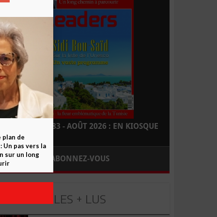
LEADERS N° 183 - AOÛT 2026 : EN KIOSQUE
e plan de
 Un pas vers la
n sur un long
ABONNEZ-VOUS
rir
LES + LUS