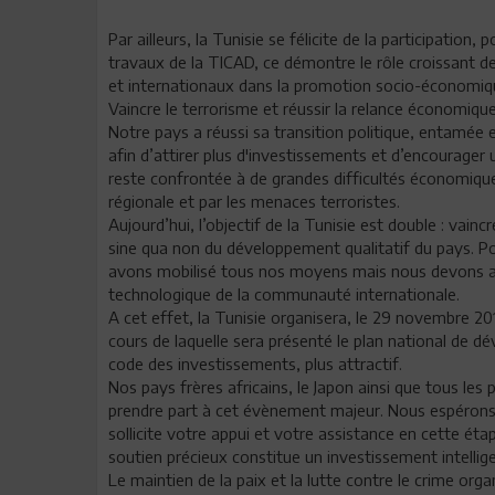
Par ailleurs, la Tunisie se félicite de la participation,
travaux de la TICAD, ce démontre le rôle croissant de
et internationaux dans la promotion socio-économiqu
Vaincre le terrorisme et réussir la relance économiqu
Notre pays a réussi sa transition politique, entamée 
afin d’attirer plus d'investissements et d’encourager
reste confrontée à de grandes difficultés économiques
régionale et par les menaces terroristes.
Aujourd’hui, l’objectif de la Tunisie est double : vain
sine qua non du développement qualitatif du pays. Po
avons mobilisé tous nos moyens mais nous devons a
technologique de la communauté internationale.
A cet effet, la Tunisie organisera, le 29 novembre 20
cours de laquelle sera présenté le plan national de
code des investissements, plus attractif.
Nos pays frères africains, le Japon ainsi que tous les 
prendre part à cet évènement majeur. Nous espérons
sollicite votre appui et votre assistance en cette ét
soutien précieux constitue un investissement intelli
Le maintien de la paix et la lutte contre le crime orga