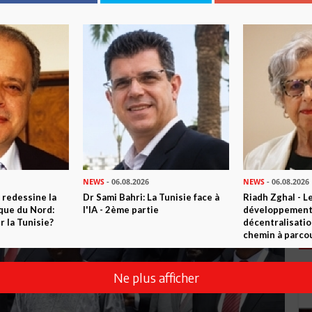
NEWS
- 06.08.2026
NEWS
- 06.08.2026
 redessine la
Dr Sami Bahri: La Tunisie face à
Riadh Zghal - L
ique du Nord:
l'IA - 2ème partie
développement:
 la Tunisie?
décentralisatio
chemin à parcou
Ne plus afficher