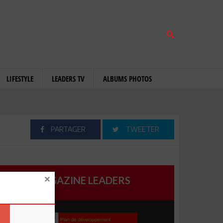
LIFESTYLE
LEADERS TV
ALBUMS PHOTOS
PARTAGER
TWEETER
MAGAZINE LEADERS