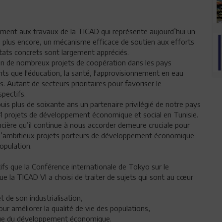
vement aux travaux de la TICAD qui représente aujourd’hui un
, plus encore, un mécanisme efficace de soutien aux efforts
tats concrets sont largement appréciés.
ation de nombreux projets de coopération dans les pays
nts que l'éducation, la santé, l'approvisionnement en eau
. Autant de secteurs prioritaires pour favoriser le
pectifs.
epuis plus de soixante ans un partenaire privilégié de notre pays
de 41 projets de développement économique et social en Tunisie.
ancière qu’il continue à nous accorder demeure cruciale pour
n d’ambitieux projets porteurs de développement économique
population.
tifs que la Conférence internationale de Tokyo sur le
e la TICAD VI a choisi de traiter de sujets qui sont au cœur
de son industrialisation,
r améliorer la qualité de vie des populations,
n vue du développement économique.