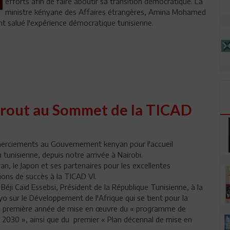
efforts afin de faire aboutir sa transition démocratique. La
ministre kényane des Affaires étrangères, Amina Mohamed
t salué l'expérience démocratique tunisienne.
krout au Sommet de la TICAD
merciements au Gouvernement kenyan pour l'accueil
 tunisienne, depuis notre arrivée à Nairobi.
n, le Japon et ses partenaires pour les excellentes
itions de succès à la TICAD VI.
ji Caïd Essebsi, Président de la République Tunisienne, à la
o sur le Développement de l'Afrique qui se tient pour la
c la première année de mise en œuvre du « programme de
 2030 », ainsi que du premier « Plan décennal de mise en