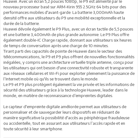
Huawei. Avec un écran 5,2 pouces 1080p, le P9 est alimenté par le
nouveau processeur basé sur ARM-Kirin 955 2.5GHz 64 bits pour des
performances mobiles d'avant-garde. La batterie 3,000mAh haute
densité offre aux utilisateurs du P9 une mobilité exceptionnelle et la
durée de la batterie.
Huawei dévoile également le P9 Plus, avec un écran tactile de 5,5 pouces
et une batterie 3,400mAh de plus grande autonomie. Le P9 Plus offre
également double-IC Charge rapide, donnant aux utilisateurs six heures
de temps de conversation après une charge de 10 minutes.
Tirant parti des capacités de pointe de Huawei dans le secteur des
télécommunications, le P9 et P9 plus offrent de nouvelles fonctionnalités
inégalées, y compris une architecture virtuelle triple antenne, conçu pour
les utilisateurs qui ont besoin d'une connectivité robuste et transparente
aux réseaux cellulaires et Wi-Fi pour exploiter pleinement la puissance de
l’Internet mobile où qu'ils se trouvent dans le monde.
Le P9 et P9 plus protègent également la vie privée et les informations de
sécurité des utilisateurs grâce à la technologie Huawei, leader dans le
monde, en matière de reconnaissance d’empreintes digitales.
Le capteur d'empreinte digitale améliorée permet aux utilisateurs de
personnaliser et de sauvegarder leurs dispositifs en réduisant de
manière significative la possibilité d'accès au périphérique frauduleuse
ou accidentelle, tout en assurant aux utilisateurs l’accès rapide et en
toute sécurité à leur smartphone.