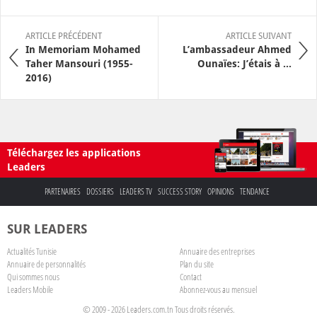
ARTICLE PRÉCÉDENT
ARTICLE SUIVANT
In Memoriam Mohamed
L’ambassadeur Ahmed
Taher Mansouri (1955-
Ounaïes: J’étais à ...
2016)
Téléchargez les applications
Leaders
PARTENAIRES
DOSSIERS
LEADERS TV
SUCCESS STORY
OPINIONS
TENDANCE
SUR LEADERS
Actualités Tunisie
Annuaire des entreprises
Annuaire de personnalités
Plan du site
Qui sommes nous
Contact
Leaders Mobile
Abonnez-vous au mensuel
© 2009 - 2026 Leaders.com.tn Tous droits réservés.