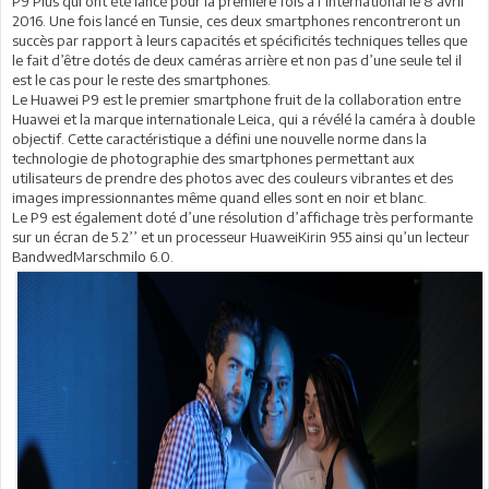
P9 Plus qui ont été lancé pour la première fois à l’international le 8 avril
2016. Une fois lancé en Tunsie, ces deux smartphones rencontreront un
succès par rapport à leurs capacités et spécificités techniques telles que
le fait d’être dotés de deux caméras arrière et non pas d’une seule tel il
est le cas pour le reste des smartphones.
Le Huawei P9 est le premier smartphone fruit de la collaboration entre
Huawei et la marque internationale Leica, qui a révélé la caméra à double
objectif. Cette caractéristique a défini une nouvelle norme dans la
technologie de photographie des smartphones permettant aux
utilisateurs de prendre des photos avec des couleurs vibrantes et des
images impressionnantes même quand elles sont en noir et blanc.
Le P9 est également doté d’une résolution d’affichage très performante
sur un écran de 5.2’’ et un processeur HuaweiKirin 955 ainsi qu’un lecteur
BandwedMarschmilo 6.0.