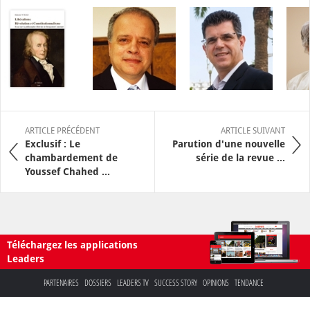
ARTICLE PRÉCÉDENT
ARTICLE SUIVANT
Exclusif : Le
Parution d'une nouvelle
chambardement de
série de la revue ...
Youssef Chahed ...
Téléchargez les applications
Leaders
PARTENAIRES
DOSSIERS
LEADERS TV
SUCCESS STORY
OPINIONS
TENDANCE