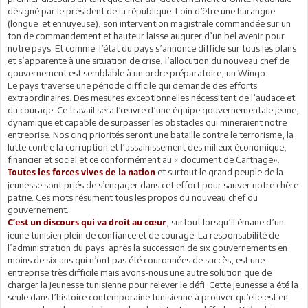
désigné par le président de la république. Loin d’être une harangue
(longue et ennuyeuse), son intervention magistrale commandée sur un
ton de commandement et hauteur laisse augurer d’un bel avenir pour
notre pays. Et comme l’état du pays s’annonce difficle sur tous les plans
et s’apparente à une situation de crise, l’allocution du nouveau chef de
gouvernement est semblable à un ordre préparatoire, un Wingo.
Le pays traverse une période difficile qui demande des efforts
extraordinaires. Des mesures exceptionnelles nécessitent de l’audace et
du courage. Ce travail sera l’œuvre d’une équipe gouvernementale jeune,
dynamique et capable de surpasser les obstacles qui mineraient notre
entreprise. Nos cinq priorités seront une bataille contre le terrorisme, la
lutte contre la corruption et l’assainissement des milieux économique,
financier et social et ce conformément au « document de Carthage».
et surtout le grand peuple de la
Toutes les forces vives de la nation
jeunesse sont priés de s’engager dans cet effort pour sauver notre chère
patrie. Ces mots résument tous les propos du nouveau chef du
gouvernement.
, surtout lorsqu’il émane d’un
C’est un discours qui va droit au cœur
jeune tunisien plein de confiance et de courage. La responsabilité de
l’administration du pays après la succession de six gouvernements en
moins de six ans qui n’ont pas été couronnées de succès, est une
entreprise très difficile mais avons-nous une autre solution que de
charger la jeunesse tunisienne pour relever le défi. Cette jeunesse a été la
seule dans l’histoire contemporaine tunisienne à prouver qu’elle est en