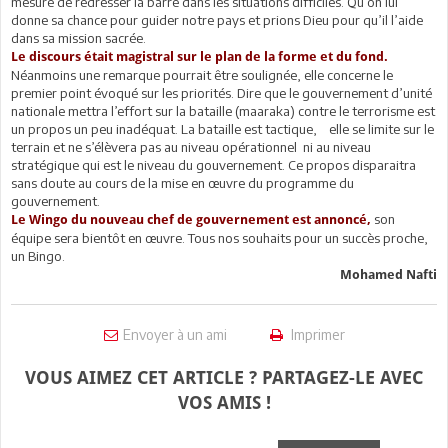
mesure de redresser la barre dans les situations difficiles. Qu’on lui
donne sa chance pour guider notre pays et prions Dieu pour qu’il l’aide
dans sa mission sacrée.
Le discours était magistral sur le plan de la forme et du fond.
Néanmoins une remarque pourrait être soulignée, elle concerne le
premier point évoqué sur les priorités. Dire que le gouvernement d’unité
nationale mettra l’effort sur la bataille (maaraka) contre le terrorisme est
un propos un peu inadéquat. La bataille est tactique, elle se limite sur le
terrain et ne s’élèvera pas au niveau opérationnel ni au niveau
stratégique qui est le niveau du gouvernement. Ce propos disparaitra
sans doute au cours de la mise en œuvre du programme du
gouvernement.
son
Le Wingo du nouveau chef de gouvernement est annoncé,
équipe sera bientôt en œuvre. Tous nos souhaits pour un succès proche,
un Bingo.
Mohamed Nafti
Envoyer à un ami
Imprimer
VOUS AIMEZ CET ARTICLE ? PARTAGEZ-LE AVEC
VOS AMIS !