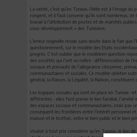
La vérité, c’est qu’en Tunisie, l’élite est à l’image du
rongent, et il faut convenir qu’ils sont nombreux, de 
travail à l’attribution de postes et de marchés public
sous-développement » des Tunisiens.
L’erreur originelle réside sans doute dans le fait que 
questionnement, sur le modèle des Etats occidentaux, 
progrès. C’est oublier que le modèleen question repo
des sociétés qui l’ont vu naître : différenciation de l’
sociaux et primauté de l’allégeance citoyenne, primaut
communautaires et sociales. Ce modèle obéiten outre 
général, la Raison, la Légalité, la Nation, constituent 
Les logiques sociales qui sont en place en Tunisie –e
différentes : elles font primer le lien familial, l’amitié
des espaces sociaux et communautaires, mais pas un 
conséquent les frontières entre l’intérêt personnel et 
maison et le trottoir, entre le bien public et le bien p
Vouloir à tout prix considérer qu’en Tunisie, le lien 