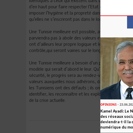
identiques à ceux qui existent dans d’autres pays, rel
d’en haut pour faire respecter l’Etat de droit, pour l
imposer l’hygiène et la propreté dans les rues, n’on
qu’elles ne s’inscriront pas dans le logiciel de pensée 
Une Tunisie meilleure est possible, avec les Tunisien
parviendra pas à abolir des valeurs et des normes soci
ont d’ailleurs leur propre logique et leurs vertus. Elle
contrôle,qui seront vaines sur le long terme et que l’E
Une Tunisie meilleure a besoin d’un projet dont le dé
modèle qui serait d’abord le leur. Qu’il s’agisse du tr
sécurité, le progrès sera au rendez-vous aussitôt que l
valeurs auxquelles nous adhérons, dans le cadre d’un
les Tunisiens ont des défauts ; ils ont aussi de puis
identifier, les reconnaître et les exploiter, comme au
de la crise actuelle.
OPINIONS
- 23.06.20
Kamel Ayadi: Le 
des réseaux socia
deviendra-t-il la
numérique du m
Envoyer à u