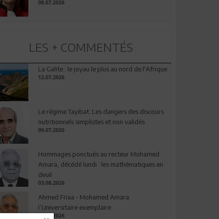
08.07.2026
LES + COMMENTÉS
La Galite : le joyau le plus au nord de l'Afrique
12.07.2026
Le régime Tayibat: Les dangers des discours
nutritionnels simplistes et non validés
09.07.2026
Hommages ponctués au recteur Mohamed
Amara, décédé lundi : les mathématiques en
deuil
03.08.2026
Ahmed Friaa - Mohamed Amara:
l’Universitaire exemplaire
04.08.2026