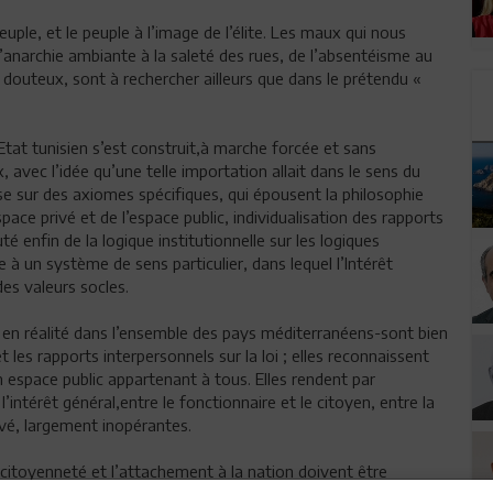
 peuple, et le peuple à l’image de l’élite. Les maux qui nous
l’anarchie ambiante à la saleté des rues, de l’absentéisme au
s douteux, sont à rechercher ailleurs que dans le prétendu «
l’Etat tunisien s’est construit,à marche forcée et sans
avec l’idée qu’une telle importation allait dans le sens du
se sur des axiomes spécifiques, qui épousent la philosophie
espace privé et de l’espace public, individualisation des rapports
é enfin de la logique institutionnelle sur les logiques
à un système de sens particulier, dans lequel l’Intérêt
des valeurs socles.
t en réalité dans l’ensemble des pays méditerranéens-sont bien
 et les rapports interpersonnels sur la loi ; elles reconnaissent
espace public appartenant à tous. Elles rendent par
l’intérêt général,entre le fonctionnaire et le citoyen, entre la
rivé, largement inopérantes.
de citoyenneté et l’attachement à la nation doivent être