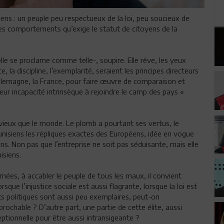
ens : un peuple peu respectueux de la loi, peu soucieux de
les comportements qu’exige le statut de citoyens de la
elle se proclame comme telle-, soupire. Elle rêve, les yeux
e, la discipline, l’exemplarité, seraient les principes directeurs
l’Allemagne, la France, pour faire œuvre de comparaison et
ur incapacité intrinsèque à rejoindre le camp des pays «
 vieux que le monde. Le plomb a pourtant ses vertus, le
Tunisiens les répliques exactes des Européens, idée en vogue
ons. Non pas que l’entreprise ne soit pas séduisante, mais elle
isiens.
rnées, à accabler le peuple de tous les maux, il convient
sque l’injustice sociale est aussi flagrante, lorsque la loi est
nts politiques sont aussi peu exemplaires, peut-on
rochable ? D’autre part, une partie de cette élite, aussi
ptionnelle pour être aussi intransigeante ?