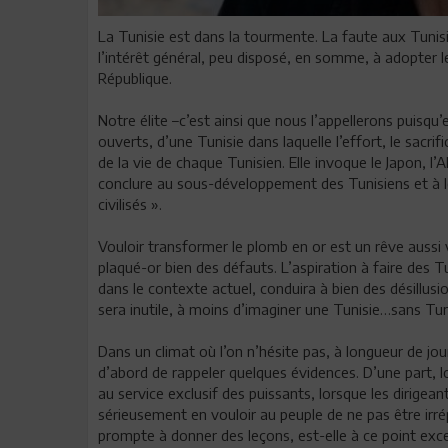
La Tunisie est dans la tourmente. La faute aux Tunisi
l’intérêt général, peu disposé, en somme, à adopter 
République.
Notre élite –c’est ainsi que nous l’appellerons puisqu’
ouverts, d’une Tunisie dans laquelle l’effort, le sacrific
de la vie de chaque Tunisien. Elle invoque le Japon, 
conclure au sous-développement des Tunisiens et à le
civilisés ».
Vouloir transformer le plomb en or est un rêve aussi
plaqué-or bien des défauts. L’aspiration à faire des 
dans le contexte actuel, conduira à bien des désillusi
sera inutile, à moins d’imaginer une Tunisie…sans Tun
Dans un climat où l’on n’hésite pas, à longueur de jou
d’abord de rappeler quelques évidences. D’une part, lor
au service exclusif des puissants, lorsque les dirigea
sérieusement en vouloir au peuple de ne pas être irrép
prompte à donner des leçons, est-elle à ce point exce