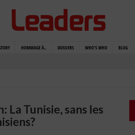
STORY
HOMMAGE À..
DOSSIERS
WHO'S WHO
BLOG
 La Tunisie, sans les
isiens?