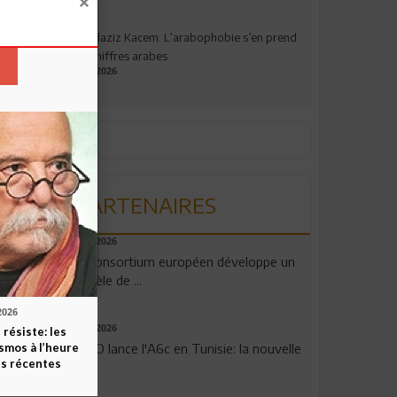
Abdelaziz Kacem: L’arabophobie s’en prend
aux chiffres arabes
09.07.2026
PARTENAIRES
06.08.2026
Un consortium européen développe un
modèle de ...
2026
04.08.2026
 résiste: les
OPPO lance l'A6c en Tunisie: la nouvelle
smos à l’heure
s récentes
...