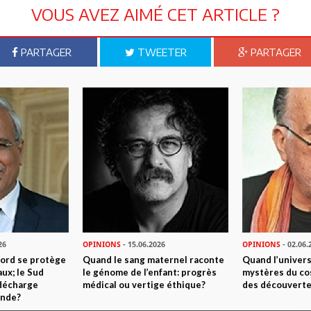
ève de la chimère politique. Les politiques publiques instituées
VOUS AVEZ AIMÉ CET ARTICLE ?
utter contre la corruption, pour combattre l’absentéisme, pour
t que peu de chances de succès, du moins aussi longtemps
et d’action des Tunisiens.
PARTAGER
TWEETER
PARTAGER
s. Elle ne dépend pas d’un homme providentiel, qui ne
ales solidement ancrées dans l’inconscient collectif, et qui
 ne dépend pas non plus de l’édiction de lois ou de politiques de
tat n’a d’ailleurs pas les moyens de financer.
fi estde permettre aux Tunisiens d’avancer à partir d’un
avail ou de l’impôt, du respect de l’environnement ou de la
es efforts s’appuieront sur nos spécificités culturelles, sur les
 système cohérent et qui fait sens. Comme tous les peuples,
santes qualités, malgré le discours dominant du moment. Les
tant d’avantages comparatifs, est notre seule issue pour sortir
26
OPINIONS
- 15.06.2026
OPINIONS
- 02.06.
Selim Ben Hassen
Nord se protège
Quand le sang maternel raconte
Quand l’univers
ux; le Sud
le génome de l’enfant: progrès
mystères du co
 décharge
médical ou vertige éthique?
des découverte
onde?
n ami
Imprimer