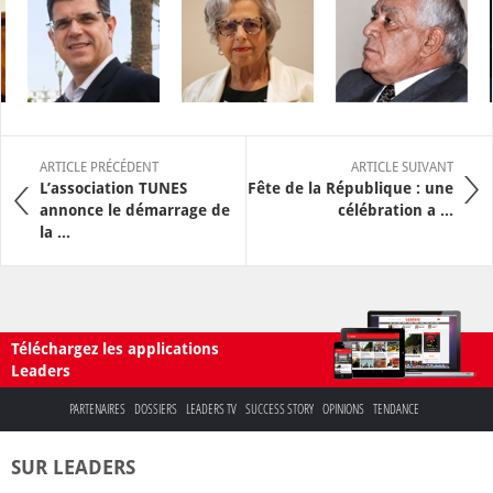
ARTICLE PRÉCÉDENT
ARTICLE SUIVANT
L’association TUNES
Fête de la République : une
annonce le démarrage de
célébration a ...
la ...
Téléchargez les applications
Leaders
PARTENAIRES
DOSSIERS
LEADERS TV
SUCCESS STORY
OPINIONS
TENDANCE
SUR LEADERS