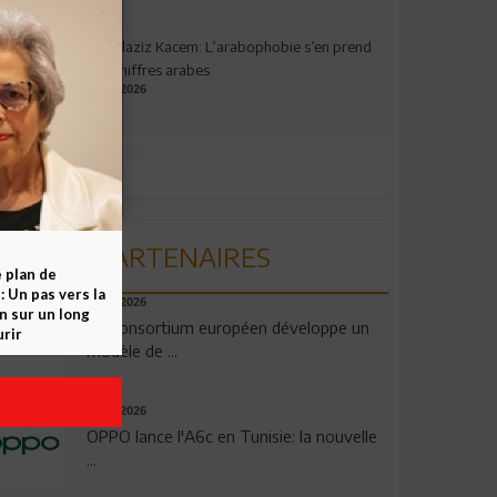
Abdelaziz Kacem: L’arabophobie s’en prend
aux chiffres arabes
09.07.2026
PARTENAIRES
e plan de
 Un pas vers la
06.08.2026
n sur un long
Un consortium européen développe un
rir
modèle de ...
04.08.2026
OPPO lance l'A6c en Tunisie: la nouvelle
...