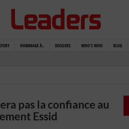
STORY
HOMMAGE À..
DOSSIERS
WHO'S WHO
BLOG
era pas la confiance au
ement Essid