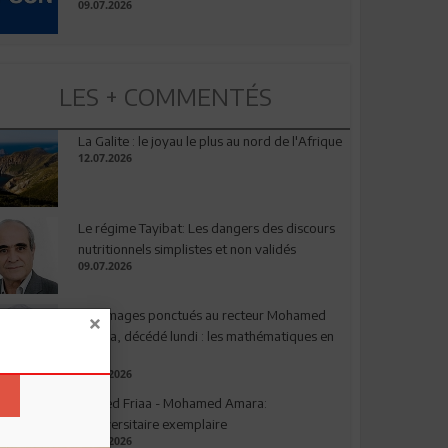
09.07.2026
LES + COMMENTÉS
La Galite : le joyau le plus au nord de l'Afrique
12.07.2026
Le régime Tayibat: Les dangers des discours
nutritionnels simplistes et non validés
09.07.2026
Hommages ponctués au recteur Mohamed
Amara, décédé lundi : les mathématiques en
deuil
03.08.2026
Ahmed Friaa - Mohamed Amara:
l’Universitaire exemplaire
04.08.2026