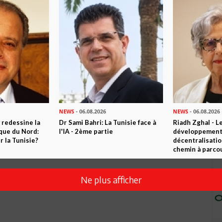
NEWS
- 06.08.2026
NEWS
- 06.08.2026
 redessine la
Dr Sami Bahri: La Tunisie face à
Riadh Zghal - L
ique du Nord:
l'IA - 2ème partie
développement:
 la Tunisie?
décentralisatio
chemin à parcou
Ne plus afficher