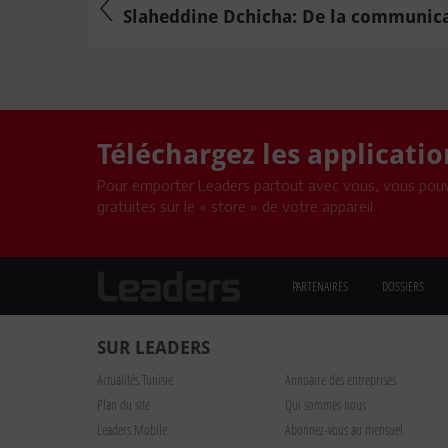
Slaheddine Dchicha: De la communicat
Téléchargez les applicati
Pour emporter Leaders partout avec vous, vous pouv
gratuites sur le « store » de votre appareil.
PARTENAIRES
DOSSIERS
SUR LEADERS
Actualités Tunisie
Annuaire des entreprises
Plan du site
Qui sommes nous
Leaders Mobile
Abonnez-vous au mensuel