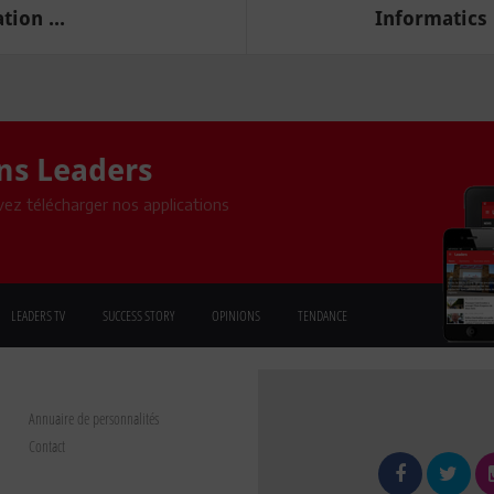
ion ...
Informatics 
ons Leaders
ez télécharger nos applications
LEADERS TV
SUCCESS STORY
OPINIONS
TENDANCE
Annuaire de personnalités
Contact