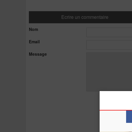
Ecrire un commentaire
Nom
Email
Message