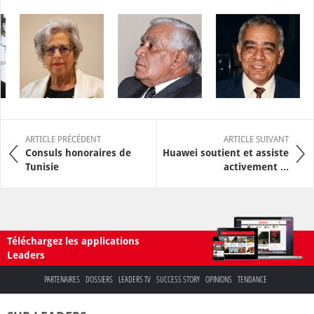
ARTICLE PRÉCÉDENT
ARTICLE SUIVANT
Consuls honoraires de
Huawei soutient et assiste
Tunisie
activement ...
Téléchargez les applications
Leaders
PARTENAIRES
DOSSIERS
LEADERS TV
SUCCESS STORY
OPINIONS
TENDANCE