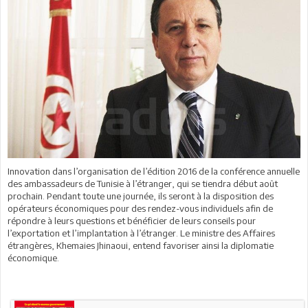
Innovation dans l’organisation de l’
é
dition 2016 de la conf
é
rence annuelle
des ambassadeurs de Tunisie
à
l’
é
tranger, qui se tiendra d
é
but ao
û
t
prochain. Pendant toute une journ
é
e, ils seront
à
la disposition des
op
é
rateurs
é
conomiques pour des rendez-vous individuels afin de
r
é
pondre
à
leurs questions et b
é
n
é
ficier de leurs conseils pour
l’exportation et l’implantation
à
l’
é
tranger. Le ministre des Affaires
é
trang
è
res, Khemaies Jhinaoui, entend favoriser ainsi la diplomatie
é
conomique.