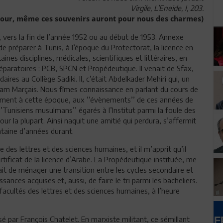
Virgile, L’Eneide, I, 203.
 jour, même ces souvenirs auront pour nous des charmes)
, vers la fin de l’année 1952 ou au début de 1953. Annexe
 de préparer à Tunis, à l’époque du Protectorat, la licence en
nes disciplines, médicales, scientifiques et littéraires, en
paratoires : PCB, SPCN et Propédeutique. Il venait de Sfax,
res au Collège Sadiki. Il, c’était Abdelkader Mehiri qui, un
lliam Marçais. Nous fîmes connaissance en parlant du cours de
lement à cette époque, aux ’’évènements’’ de ces années de
’Tunisiens musulmans’’ égarés à l’Institut parmi la foule des
pour la plupart. Ainsi naquit une amitié qui perdura, s’affermit
ntaine d’années durant.
e des lettres et des sciences humaines, et il m’apprit qu’il
certificat de la licence d’Arabe. La Propédeutique instituée, me
ait de ménager une transition entre les cycles secondaire et
ances acquises et, aussi, de faire le tri parmi les bacheliers.
cultés des lettres et des sciences humaines, à l’heure
é par François Chatelet. En marxiste militant, ce sémillant