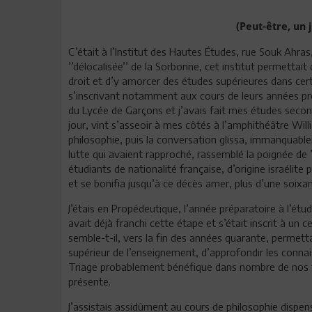
(Peut-être, un
C’était à l’Institut des Hautes Études, rue Souk Ahras
’’délocalisée’’ de la Sorbonne, cet institut permettait
droit et d’y amorcer des études supérieures dans certai
s’inscrivant notamment aux cours de leurs années pré
du Lycée de Garçons et j’avais fait mes études secondai
jour, vint s’asseoir à mes côtés à l’amphithéâtre Wi
philosophie, puis la conversation glissa, immanquab
lutte qui avaient rapproché, rassemblé la poignée de ’
étudiants de nationalité française, d’origine israélite 
et se bonifia jusqu’à ce décès amer, plus d’une soixa
J’étais en Propédeutique, l’année préparatoire à l’étud
avait déjà franchi cette étape et s’était inscrit à un 
semble-t-il, vers la fin des années quarante, permett
supérieur de l’enseignement, d’approfondir les connaiss
Triage probablement bénéfique dans nombre de nos fa
présente.
J’assistais assidûment au cours de philosophie dispens