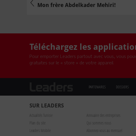
Mon frère Abdelkader Mehiri!
Téléchargez les applicati
Pour emporter Leaders partout avec vous, vous pouv
gratuites sur le « store » de votre appareil.
PARTENAIRES
DOSSIERS
SUR LEADERS
Actualités Tunisie
Annuaire des entreprises
Plan du site
Qui sommes nous
Leaders Mobile
Abonnez-vous au mensuel