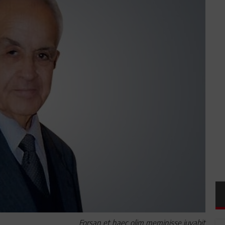
Forsan et haec olim meminisse juvabit