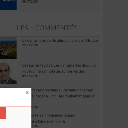
09.07.2026
LES + COMMENTÉS
La Galite : le joyau le plus au nord de l'Afrique
12.07.2026
Le régime Tayibat: Les dangers des discours
nutritionnels simplistes et non validés
09.07.2026
Hommages ponctués au recteur Mohamed
Amara, décédé lundi : les mathématiques en
deuil
03.08.2026
Ahmed Friaa - Mohamed Amara:
l’Universitaire exemplaire
04.08.2026