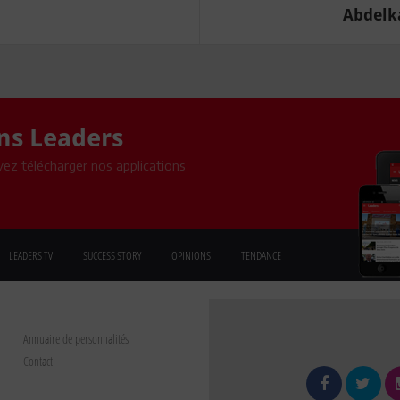
Abdelka
ons Leaders
ez télécharger nos applications
LEADERS TV
SUCCESS STORY
OPINIONS
TENDANCE
Annuaire de personnalités
Contact