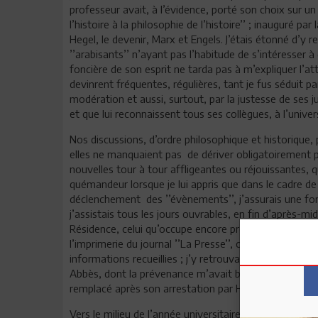
professeur avait, à l’évidence, porté son choix sur un 
l’histoire à la philosophie de l’histoire’’ ; inauguré pa
Hegel, le devenir, Marx et Engels. J’étais étonné d’y 
’’arabisants’’ n’ayant pas l’habitude de s’intéresser à 
foncière de son esprit ne tarda pas à m’expliquer l’att
devinrent fréquentes, régulières, tant je fus séduit pa
modération et aussi, surtout, par la justesse de ses j
et que lui reconnaissent tous ses collègues, à l’univers
Nos discussions, d’ordre philosophique et historique, 
elles ne manquaient pas de dériver obligatoirement
nouvelles tour à tour affligeantes ou réjouissantes, 
quémandeur lorsque je lui appris que dans le cadre de 
déclenchement des ’’évènements’’, j’assurais une fonc
j’assistais tous les jours ouvrables, en fin d’après-mi
Résidence, celui qu’occupe encore présentement, au ce
l’imprimerie du journal ’’La Presse’’, où était typogra
informations recueillies ; j’y retrouvais des journali
Abbès, dont la prévenance m’avait beaucoup aidé, ains
remplacé après son arrestation par Habib Chatti.
Vers le milieu de l’année universitaire une démarch