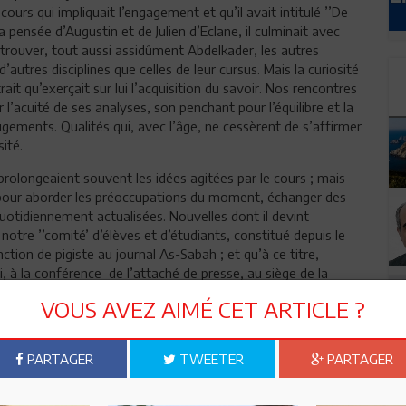
cours qui impliquait l’engagement et qu’il avait intitulé ’’De
r la pensée d’Augustin et de Julien d’Eclane, il culminait avec
retrouver, tout aussi assidûment Abdelkader, les autres
d’autres disciplines que celles de leur cursus. Mais la curiosité
rait qu’exerçait sur lui l’acquisition du savoir. Nos rencontres
r l’acuité de ses analyses, son penchant pour l’équilibre et la
ugements. Qualités qui, avec l’âge, ne cessèrent de s’affirmer
ité.
prolongeaient souvent les idées agitées par le cours ; mais
 pour aborder les préoccupations du moment, échanger des
quotidiennement actualisées. Nouvelles dont il devint
notre ’’comité’ d’élèves et d’étudiants, constitué depuis le
tion de pigiste au journal As-Sabah ; et qu’à ce titre,
di, à la conférence de l’attaché de presse, au siège de la
ntre de Tunis, l’ambassade de France. Le soir, je joignais
VOUS AVEZ AIMÉ CET ARTICLE ?
phié As-Asabah pour traduire en arabe, ’’sur le marbre’’, les
stes chevronnés, les regrettés Taoufik Boughdir et Hassen
i que notre rédacteur en chef, le regretté Hédi Labidi,
PARTAGER
TWEETER
PARTAGER
e commune contribua au resserrement de mon amitié avec