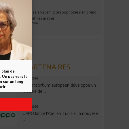
Abdelaziz Kacem: L’arabophobie s’en prend
aux chiffres arabes
09.07.2026
PARTENAIRES
e plan de
 Un pas vers la
06.08.2026
n sur un long
Un consortium européen développe un
rir
modèle de ...
04.08.2026
OPPO lance l'A6c en Tunisie: la nouvelle
...