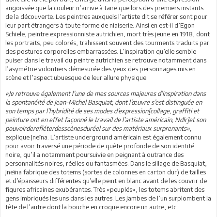
angoissée que la couleur n’arrive à taire que lors des premiers instants
de la découverte. Les peintres auxquels l’artiste dit se référer sont pour
leur part étrangers à toute forme de niaiserie. Ainsi en est-il d’Egon
Schiele, peintre expressionniste autrichien, mort très jeune en 1918, dont
les portraits, peu colorés, trahissent souvent des tourments traduits par
des postures corporelles embarrassées. L’inspiration qu’elle semble
puiser dans le travail du peintre autrichien se retrouve notamment dans
l’asymétrie volontiers démesurée des yeux des personnages mis en
scène et l’aspect ubuesque de leur allure physique.
«Je retrouve également l’une de mes sources majeures d’inspiration dans
la spontanéité de Jean-Michel Basquiat, dont l’œuvre s’est distinguée en
son temps par l’hybridité de ses modes d’expression[collage, graffiti et
peinture ont en effet façonné le travail de l’artiste américain, Ndlr]et son
pouvoirderefléterdesscènesduréel sur des matériaux surprenants»,
explique Jneïna. L’artiste underground américain est également connu
pour avoir traversé une période de quête profonde de son identité
noire, qu’il a notamment poursuivie en peignant à outrance des
personnalités noires, réelles ou fantasmées. Dans le sillage de Basquiat,
Jneïna fabrique des totems (sortes de colonnes en carton dur) de tailles
et d’épaisseurs différentes qu’elle peint en blanc avant de les couvrir de
figures africaines exubérantes. Très «peuplés», les totems abritent des
gens imbriqués les uns dans les autres. Les jambes de l’un surplombent la
tête de l’autre dont la bouche en croque encore un autre, etc.