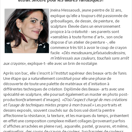
Jneïna
Messaoudi, jeune peintre de 32 ans,
explique qu’elle a toujours été passionnée de
gribouillages, de dessin, de peinture, de
sculpture. Élevée dans un environnement
propice à la créativité - ses parents sont
«sensibles à toute forme d’art», son oncle
dispose d’un atelier de peinture -, elle
commence très tôt à avoir le coup de crayon
facile.
«Dès mesdeuxans,jefaisaisdesdessins,
m’intéressais aux couleurs, touchais sans arrêt
aux crayons»,
explique-t- elle avec un brin de nostalgie.
Après son bac, elle s’inscrit à l’Institut supérieur des beaux-arts de Tunis.
Une étape qui a naturellement constitué pour elle une phase de
découverte de toute une palette de matériaux et d’initiation à
différentes techniques de création. Diplômée des Beaux- arts avec une
spécialité en sculpture, elle poursuit également un master en photo post-
production(traitement d’images).
«D’où l’aspect chargé de mes créations
et l’usage de techniques mixtes propre à mon travail.»
Les portraits et
dessins exposés, souvent couchés sur du bois usé dont la peintre
affectionne la résistance, la texture, et les marques du temps, présentent
en effet une composition complexe mêlant collages (provenant parfois
d’affiches arrachées en pleine rue), aquarelle, pastel, gravures, et même,
quelquefois, des coups de crayon de couleur. Surchargées de couleurs,