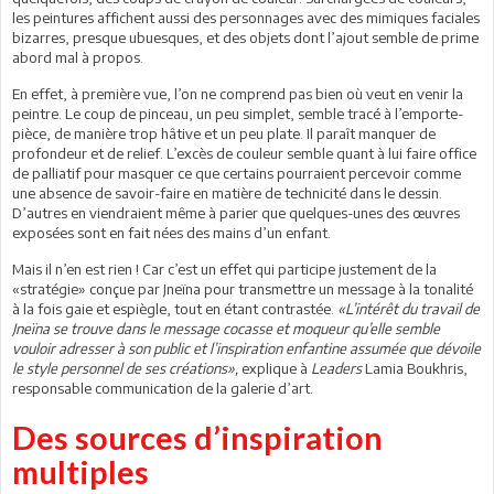
les peintures affichent aussi des personnages avec des mimiques faciales
bizarres, presque ubuesques, et des objets dont l’ajout semble de prime
abord mal à propos.
En effet, à première vue, l’on ne comprend pas bien où veut en venir la
peintre. Le coup de pinceau, un peu simplet, semble tracé à l’emporte-
pièce, de manière trop hâtive et un peu plate. Il paraît manquer de
profondeur et de relief. L’excès de couleur semble quant à lui faire office
de palliatif pour masquer ce que certains pourraient percevoir comme
une absence de savoir-faire en matière de technicité dans le dessin.
D’autres en viendraient même à parier que quelques-unes des œuvres
exposées sont en fait nées des mains d’un enfant.
Mais il n’en est rien ! Car c’est un effet qui participe justement de la
«stratégie» conçue par Jneïna pour transmettre un message à la tonalité
à la fois gaie et espiègle, tout en étant contrastée.
«L’intérêt du travail de
Jneïna se trouve dans le message cocasse et moqueur qu’elle semble
vouloir adresser à son public et l’inspiration enfantine assumée que dévoile
le style personnel de ses créations»,
explique à
Leaders
Lamia Boukhris,
responsable communication de la galerie d’art.
Des sources d’inspiration
multiples