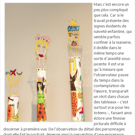
Mais c’est encore un
peu plus compliqué
que cela. Car si le
travail présente des
signes évidents de
naïveté enfantine, qui
semble parfois
confiner à la niaiserie,
il distille dans le
même temps une
sorte d’anxiété sous-
jacente. Il est vrai
qu’à mesure que
l’observateur passe
du temps dans la
contemplation de
l’œuvre, transparaît
un récit dans chacun
des tableaux – c’est
surtout vrai pour les
totems -, faisant ainsi
éclore une finesse
picturale difficile à
discerner à première vue. De l’observation du détail des personnages
dont elle fait le portrait, émerge ainsi la perception d’une expression