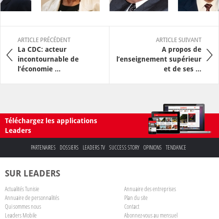
ARTICLE PRÉCÉDENT
ARTICLE SUIVANT
La CDC: acteur
A propos de
incontournable de
l’enseignement supérieur
l’économie ...
et de ses ...
Téléchargez les applications
Leaders
PARTENAIRES
DOSSIERS
LEADERS TV
SUCCESS STORY
OPINIONS
TENDANCE
SUR LEADERS
Actualités Tunisie
Annuaire des entreprises
Annuaire de personnalités
Plan du site
Qui sommes nous
Contact
Leaders Mobile
Abonnez-vous au mensuel