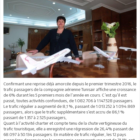
Confirmant une reprise déjà amorcée depuis le premier trimestre 2016, le
trafic passagers de la compagnie aérienne Tunisair affiche une croissance
de 6% durant les 5 premiers mois de l’année en cours. C’est qu’il est
passé, toutes activités confondues, de 1.082.706 à 1.147.528 passagers.
Le trafic régulier a augmenté de 8,1 %, passant de 1.013.252 à 1.094.869
passagers, alors que le trafic supplémentaire s’est accru de 86,1 %
passant de 1.357 à 2.525 passagers,
Quant à l’activité charter et compte tenu de la chute vertigineuse du
trafic touristique, elle a enregistré une régression de 26,4% passant de
68.097 à 50.134 passagers. En matière de trafic régulier, les 12 pays
européens desservis par la compagnie accaparant une part de 71,1% ont