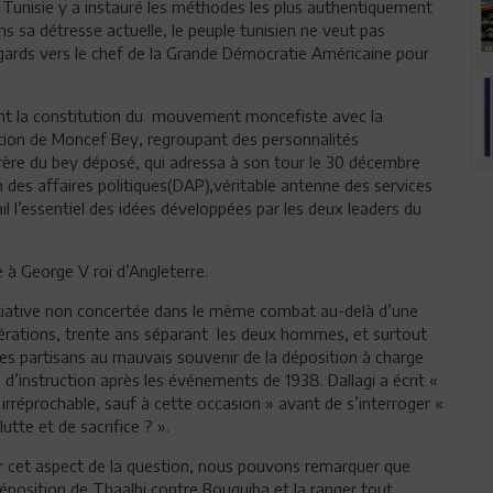
Tunisie y a instauré les méthodes les plus authentiquement
dans sa détresse actuelle, le peuple tunisien ne veut pas
egards vers le chef de la Grande Démocratie Américaine pour
ant la constitution du mouvement moncefiste avec la
ration de Moncef Bey, regroupant des personnalités
rère du bey déposé, qui adressa à son tour le 30 décembre
 des affaires politiques(DAP),véritable antenne des services
il l’essentiel des idées développées par les deux leaders du
 à George V roi d’Angleterre.
nitiative non concertée dans le même combat au-delà d’une
générations, trente ans séparant les deux hommes, et surtout
es partisans au mauvais souvenir de la déposition à charge
d’instruction après les événements de 1938. Dallagi a écrit «
 irréprochable, sauf à cette occasion » avant de s’interroger «
utte et de sacrifice ? ».
ur cet aspect de la question, nous pouvons remarquer que
déposition de Thaalbi contre Bouguiba et la ranger tout