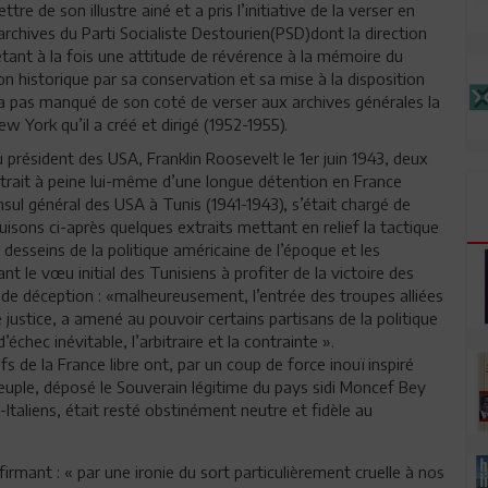
e de son illustre ainé et a pris l’initiative de la verser en
hives du Parti Socialiste Destourien(PSD)dont la direction
tant à la fois une attitude de révérence à la mémoire du
on historique par sa conservation et sa mise à la disposition
a pas manqué de son coté de verser aux archives générales la
York qu’il a créé et dirigé (1952-1955).
 président des USA, Franklin Roosevelt le 1er juin 1943, deux
ntrait à peine lui-même d’une longue détention en France
sul général des USA à Tunis (1941-1943), s’était chargé de
isons ci-après quelques extraits mettant en relief la tactique
 desseins de la politique américaine de l’époque et les
nt le vœu initial des Tunisiens à profiter de la victoire des
 de déception : «malheureusement, l’entrée des troupes alliées
e justice, a amené au pouvoir certains partisans de la politique
échec inévitable, l’arbitraire et la contrainte ».
fs de la France libre ont, par un coup de force inouï inspiré
e peuple, déposé le Souverain légitime du pays sidi Moncef Bey
Italiens, était resté obstinément neutre et fidèle au
ffirmant : « par une ironie du sort particulièrement cruelle à nos