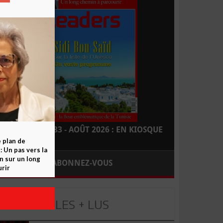
LEADERS N° 183 - AOÛT 2026 : EN KIOSQUE
e plan de
 Un pas vers la
n sur un long
ABONNEZ-VOUS
rir
LES + LUS