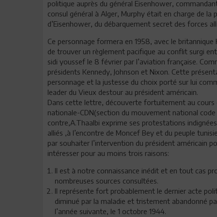
politique auprès du général Eisenhower, commandant 
consul général à Alger, Murphy était en charge de la p
d’Eisenhower, du débarquement secret des forces alli
Ce personnage formera en 1958, avec le britannique H
de trouver un règlement pacifique au conflit surgi en
sidi youssef le 8 février par l’aviation française. Co
présidents Kennedy, Johnson et Nixon. Cette présent
personnage et la justesse du choix porté sur lui com
leader du Vieux destour au président américain.
Dans cette lettre, découverte fortuitement au cou
nationale-CDN(section du mouvement national code A
contre,A.Thaalbi exprime ses protestations indignées 
alliés ,à l’encontre de Moncef Bey et du peuple tunis
par souhaiter l’intervention du président américain p
intéresser pour au moins trois raisons:
Il est à notre connaissance inédit et en tout cas p
nombreuses sources consultées.
Il représente fort probablement le dernier acte polit
diminué par la maladie et tristement abandonné par
l’année suivante, le 1 octobre 1944.