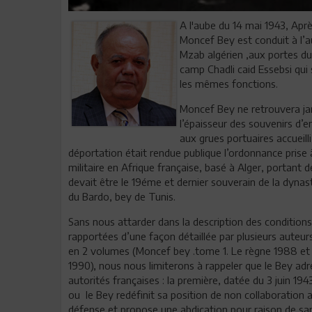
A l'aube du 14 mai 1943, Ap
Moncef Bey est conduit à l’a
Mzab algérien ,aux portes du
camp Chadli caid Essebsi qui
les mêmes fonctions.
Moncef Bey ne retrouvera jam
l’épaisseur des souvenirs d’e
aux grues portuaires accueilli
déportation était rendue publique l’ordonnance prise 
militaire en Afrique française, basé à Alger, portan
devait être le 19éme et dernier souverain de la dynast
du Bardo, bey de Tunis.
Sans nous attarder dans la description des condition
rapportées d’une façon détaillée par plusieurs auteurs
en 2 volumes (Moncef bey .tome 1. Le règne 1988 et t
1990), nous nous limiterons à rappeler que le Bey ad
autorités françaises : la première, datée du 3 juin 19
ou le Bey redéfinit sa position de non collaboration
défense et propose une abdication pour raison de sa