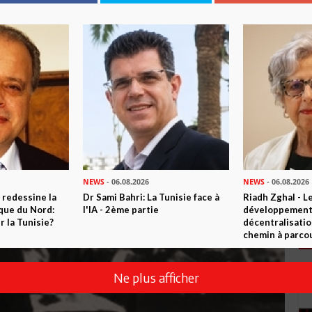
NEWS
- 06.08.2026
NEWS
- 06.08.2026
 redessine la
Dr Sami Bahri: La Tunisie face à
Riadh Zghal - L
ique du Nord:
l'IA - 2ème partie
développement:
 la Tunisie?
décentralisatio
chemin à parcou
Ne plus afficher