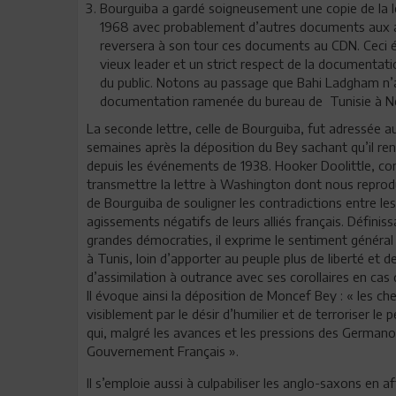
Bourguiba a gardé soigneusement une copie de la lettr
1968 avec probablement d’autres documents aux arc
reversera à son tour ces documents au CDN. Ceci é
vieux leader et un strict respect de la documentati
du public. Notons au passage que Bahi Ladgham n’
documentation ramenée du bureau de Tunisie à New 
La seconde lettre, celle de Bourguiba, fut adressée au
semaines après la déposition du Bey sachant qu’il re
depuis les événements de 1938. Hooker Doolittle, con
transmettre la lettre à Washington dont nous reprodu
de Bourguiba de souligner les contradictions entre les
agissements négatifs de leurs alliés français. Définissa
grandes démocraties, il exprime le sentiment général
à Tunis, loin d’apporter au peuple plus de liberté et d
d’assimilation à outrance avec ses corollaires en cas d’
Il évoque ainsi la déposition de Moncef Bey : « les che
visiblement par le désir d’humilier et de terroriser l
qui, malgré les avances et les pressions des Germano-
Gouvernement Français ».
Il s’emploie aussi à culpabiliser les anglo-saxons en a