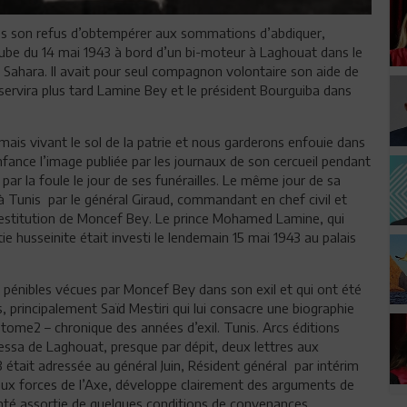
rès son refus d’obtempérer aux sommations d’abdiquer,
ube du 14 mai 1943 à bord d’un bi-moteur à Laghouat dans le
 Sahara. Il avait pour seul compagnon volontaire son aide de
 servira plus tard Lamine Bey et le président Bourguiba dans
ais vivant le sol de la patrie et nous garderons enfouie dans
nfance l’image publiée par les journaux de son cercueil pendant
 par la foule le jour de ses funérailles. Le même jour de sa
à Tunis par le général Giraud, commandant en chef civil et
t destitution de Moncef Bey. Le prince Mohamed Lamine, qui
ie husseinite était investi le lendemain 15 mai 1943 au palais
s pénibles vécues par Moncef Bey dans son exil et qui ont été
, principalement Saïd Mestiri qui lui consacre une biographie
ome2 – chronique des années d’exil. Tunis. Arcs éditions
ressa de Laghouat, presque par dépit, deux lettres aux
43 était adressée au général Juin, Résident général par intérim
 aux forces de l’Axe, développe clairement des arguments de
nté assortie de quelques conditions de convenances