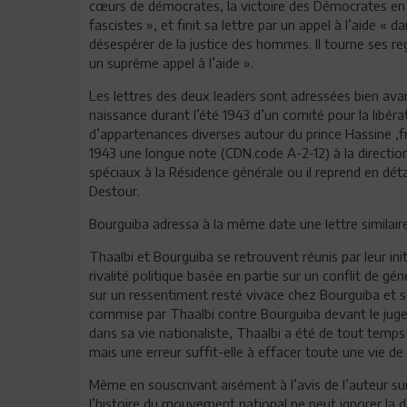
cœurs de démocrates, la victoire des Démocrates en 
fascistes », et finit sa lettre par un appel à l’aide « 
désespérer de la justice des hommes. Il tourne ses r
un suprême appel à l’aide ».
Les lettres des deux leaders sont adressées bien av
naissance durant l’été 1943 d’un comité pour la libé
d’appartenances diverses autour du prince Hassine ,f
1943 une longue note (CDN.code A-2-12) à la direction
spéciaux à la Résidence générale ou il reprend en déta
Destour.
Bourguiba adressa à la même date une lettre similaire
Thaalbi et Bourguiba se retrouvent réunis par leur i
rivalité politique basée en partie sur un conflit de 
sur un ressentiment resté vivace chez Bourguiba et s
commise par Thaalbi contre Bourguiba devant le juge 
dans sa vie nationaliste, Thaalbi a été de tout temps
mais une erreur suffit-elle à effacer toute une vie de l
Même en souscrivant aisément à l’avis de l’auteur s
l’histoire du mouvement national ne peut ignorer la 