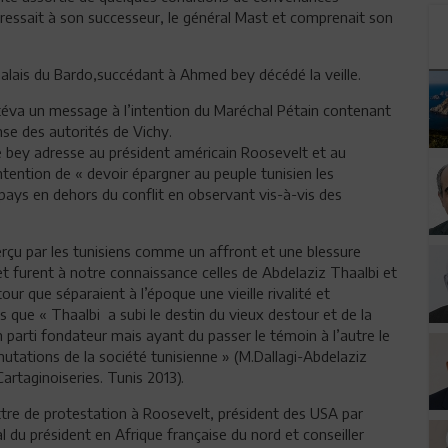
adressait à son successeur, le général Mast et comprenait son
palais du Bardo,succédant à Ahmed bey décédé la veille.
Estéva un message à l’intention du Maréchal Pétain contenant
se des autorités de Vichy.
,le bey adresse au président américain Roosevelt et au
 intention de « devoir épargner au peuple tunisien les
pays en dehors du conflit en observant vis-à-vis des
erçu par les tunisiens comme un affront et une blessure
jet furent à notre connaissance celles de Abdelaziz Thaalbi et
r que séparaient à l’époque une vieille rivalité et
s que « Thaalbi a subi le destin du vieux destour et de la
un parti fondateur mais ayant du passer le témoin à l’autre le
utations de la société tunisienne » (M.Dallagi-Abdelaziz
rtaginoiseries. Tunis 2013).
ttre de protestation à Roosevelt, président des USA par
l du président en Afrique française du nord et conseiller