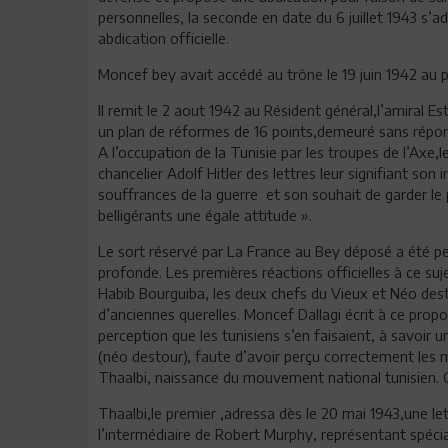
personnelles, la seconde en date du 6 juillet 1943 s’
abdication officielle.
Moncef bey avait accédé au trône le 19 juin 1942 au 
Il remit le 2 aout 1942 au Résident général,l’amiral 
un plan de réformes de 16 points,demeuré sans répon
A l’occupation de la Tunisie par les troupes de l’Axe
chancelier Adolf Hitler des lettres leur signifiant son
souffrances de la guerre et son souhait de garder le 
belligérants une égale attitude ».
Le sort réservé par La France au Bey déposé a été p
profonde. Les premières réactions officielles à ce su
Habib Bourguiba, les deux chefs du Vieux et Néo destou
d’anciennes querelles. Moncef Dallagi écrit à ce propo
perception que les tunisiens s’en faisaient, à savoir 
(néo destour), faute d’avoir perçu correctement les m
Thaalbi, naissance du mouvement national tunisien. Ca
Thaalbi,le premier ,adressa dès le 20 mai 1943,une le
l’intermédiaire de Robert Murphy, représentant spécia