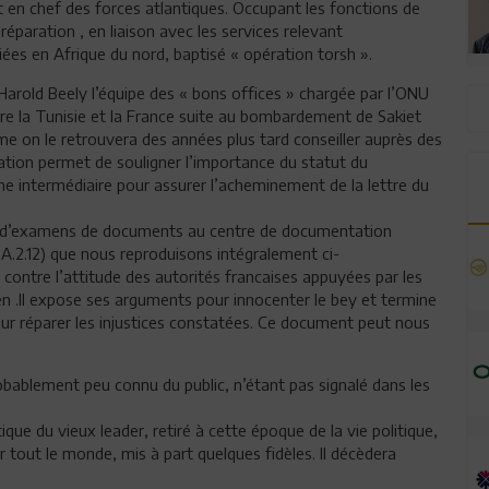
en chef des forces atlantiques. Occupant les fonctions de
réparation , en liaison avec les services relevant
ées en Afrique du nord, baptisé « opération torsh ».
arold Beely l’équipe des « bons offices » chargée par l’ONU
tre la Tunisie et la France suite au bombardement de Sakiet
mme on le retrouvera des années plus tard conseiller auprès des
ation permet de souligner l’importance du statut du
me intermédiaire pour assurer l’acheminement de la lettre du
rs d’examens de documents au centre de documentation
.2.12) que nous reproduisons intégralement ci-
contre l’attitude des autorités francaises appuyées par les
ien .Il expose ses arguments pour innocenter le bey et termine
our réparer les injustices constatées. Ce document peut nous
robablement peu connu du public, n’étant pas signalé dans les
ique du vieux leader, retiré à cette époque de la vie politique,
 tout le monde, mis à part quelques fidèles. Il décèdera