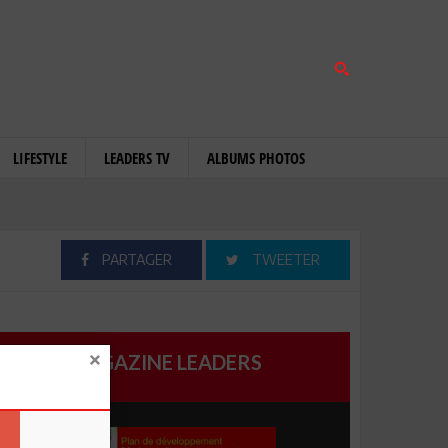
LIFESTYLE
LEADERS TV
ALBUMS PHOTOS
PARTAGER
TWEETER
MAGAZINE LEADERS