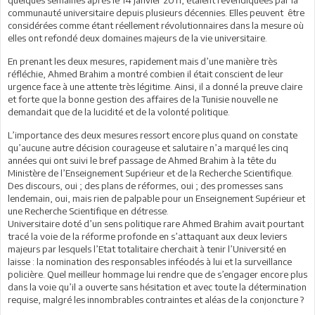
communauté universitaire depuis plusieurs décennies. Elles peuvent être
considérées comme étant réellement révolutionnaires dans la mesure où
elles ont refondé deux domaines majeurs de la vie universitaire.
En prenant les deux mesures, rapidement mais d’une manière très
réfléchie, Ahmed Brahim a montré combien il était conscient de leur
urgence face à une attente très légitime. Ainsi, il a donné la preuve claire
et forte que la bonne gestion des affaires de la Tunisie nouvelle ne
demandait que de la lucidité et de la volonté politique.
L’importance des deux mesures ressort encore plus quand on constate
qu’aucune autre décision courageuse et salutaire n’a marqué les cinq
années qui ont suivi le bref passage de Ahmed Brahim à la tête du
Ministère de l’Enseignement Supérieur et de la Recherche Scientifique.
Des discours, oui ; des plans de réformes, oui ; des promesses sans
lendemain, oui, mais rien de palpable pour un Enseignement Supérieur et
une Recherche Scientifique en détresse.
Universitaire doté d’un sens politique rare Ahmed Brahim avait pourtant
tracé la voie de la réforme profonde en s’attaquant aux deux leviers
majeurs par lesquels l’Etat totalitaire cherchait à tenir l’Université en
laisse : la nomination des responsables inféodés à lui et la surveillance
policière. Quel meilleur hommage lui rendre que de s’engager encore plus
dans la voie qu’il a ouverte sans hésitation et avec toute la détermination
requise, malgré les innombrables contraintes et aléas de la conjoncture ?