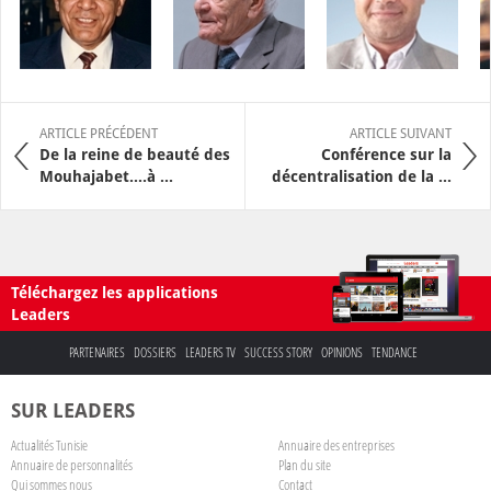
ARTICLE PRÉCÉDENT
ARTICLE SUIVANT
De la reine de beauté des
Conférence sur la
Mouhajabet….à ...
décentralisation de la ...
Téléchargez les applications
Leaders
PARTENAIRES
DOSSIERS
LEADERS TV
SUCCESS STORY
OPINIONS
TENDANCE
SUR LEADERS
Actualités Tunisie
Annuaire des entreprises
Annuaire de personnalités
Plan du site
Qui sommes nous
Contact