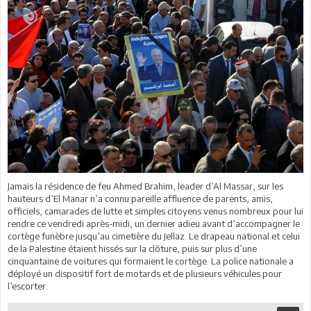
Jamais la résidence de feu Ahmed Brahim, leader d’Al Massar, sur les
hauteurs d’El Manar n’a connu pareille affluence de parents, amis,
officiels, camarades de lutte et simples citoyens venus nombreux pour lui
rendre ce vendredi après-midi, un dernier adieu avant d’accompagner le
cortège funèbre jusqu’au cimetière du Jellaz. Le drapeau national et celui
de la Palestine étaient hissés sur la clôture, puis sur plus d’une
cinquantaine de voitures qui formaient le cortège. La police nationale a
déployé un dispositif fort de motards et de plusieurs véhicules pour
l’escorter.