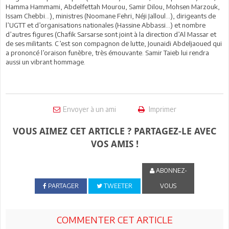
Hamma Hammami, Abdelfettah Mourou, Samir Dilou, Mohsen Marzouk,
Issam Chebbi...), ministres (Noomane Fehri, Néji Jalloul...), dirigeants de
l’UGTT et d’organisations nationales (Hassine Abbassi...) et nombre
d’autres figures (Chafik Sarsarse sont joint à la direction d’Al Massar et
de ses militants. C’est son compagnon de lutte, Jounaidi Abdeljaoued qui
a prononcé l’oraison funèbre, très émouvante. Samir Taieb lui rendra
aussi un vibrant hommage.
Envoyer à un ami
Imprimer
VOUS AIMEZ CET ARTICLE ? PARTAGEZ-LE AVEC
VOS AMIS !
ABONNEZ-
PARTAGER
TWEETER
VOUS
COMMENTER CET ARTICLE