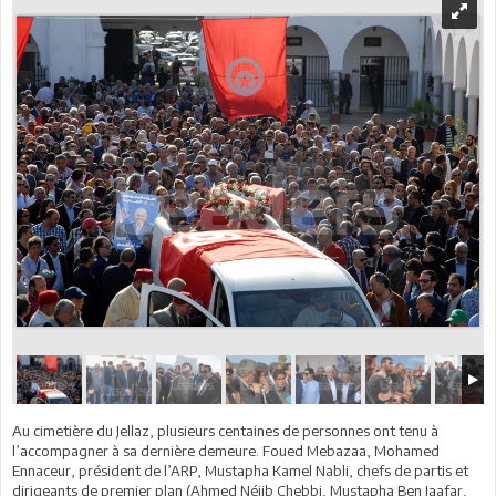
Au cimetière du Jellaz, plusieurs centaines de personnes ont tenu à
l’accompagner à sa dernière demeure. Foued Mebazaa, Mohamed
Ennaceur, président de l’ARP, Mustapha Kamel Nabli, chefs de partis et
dirigeants de premier plan (Ahmed Néjib Chebbi, Mustapha Ben Jaafar,