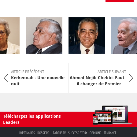
ARTICLE PRÉCÉDENT
ARTICLE SUIVANT
Kerkennah : Une nouvelle
Ahmed Nejib Chebbi: Faut-
nuit ...
il changer de Premier ...
Téléchargez les applications
Leaders
PARTENAIRES
DOSSIERS
LEADERS TV
SUCCESS STORY
OPINIONS
TENDANCE