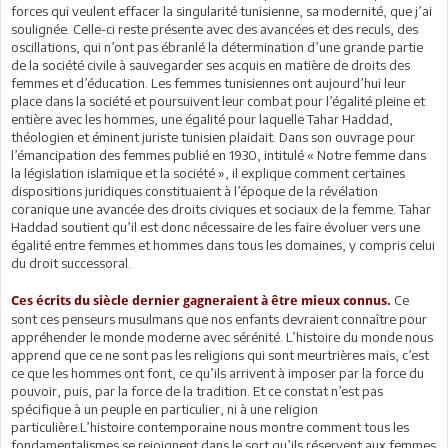
forces qui veulent effacer la singularité tunisienne, sa modernité, que j’ai
soulignée. Celle-ci reste présente avec des avancées et des reculs, des
oscillations, qui n’ont pas ébranlé la détermination d’une grande partie
de la société civile à sauvegarder ses acquis en matière de droits des
femmes et d’éducation. Les femmes tunisiennes ont aujourd’hui leur
place dans la société et poursuivent leur combat pour l’égalité pleine et
entière avec les hommes, une égalité pour laquelle Tahar Haddad,
théologien et éminent juriste tunisien plaidait. Dans son ouvrage pour
l’émancipation des femmes publié en 1930, intitulé « Notre femme dans
la législation islamique et la société », il explique comment certaines
dispositions juridiques constituaient à l’époque de la révélation
coranique une avancée des droits civiques et sociaux de la femme. Tahar
Haddad soutient qu’il est donc nécessaire de les faire évoluer vers une
égalité entre femmes et hommes dans tous les domaines, y compris celui
du droit successoral.
Ce
Ces écrits du siècle dernier gagneraient à être mieux connus.
sont ces penseurs musulmans que nos enfants devraient connaître pour
appréhender le monde moderne avec sérénité. L’histoire du monde nous
apprend que ce ne sont pas les religions qui sont meurtrières mais, c’est
ce que les hommes ont font, ce qu’ils arrivent à imposer par la force du
pouvoir, puis, par la force de la tradition. Et ce constat n’est pas
spécifique à un peuple en particulier, ni à une religion
particulière.L’histoire contemporaine nous montre comment tous les
fondamentalismes se rejoignent dans le sort qu’ils réservent aux femmes