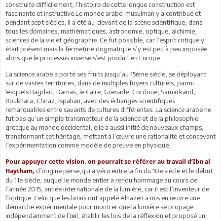
construite difficilement, l’histoire de cette longue construction est
fascinante et instructive.Le monde arabo-musulman y a contribué et
pendant sept siècles, il a été au-devant de la scène scientifique, dans
tous les domaines, mathématiques, astronomie, optique, alchimie,
sciences de la vie et géographie. Ce fut possible, car l’esprit critique y
était présent mais la fermeture dogmatique s’y est peu à peu imposée
alors que le processus inverse s’est produit en Europe.
La science arabe a porté ses fruits jusqu’au 15ème siècle, se déployant
sur de vastes territoires, dans de multiples foyers culturels, parmi
lesquels Bagdad, Damas, le Caire, Grenade, Cordoue, Samarkand,
Boukhara, Chiraz, Ispahan, avec des échanges scientifiques
remarquables entre savants de cultures différentes. La science arabe ne
fut pas qu’un simple transmetteur de la science et de la philosophie
grecque au monde occidental, elle a aussi initié de nouveaux champs,
transformant cet héritage, mettant à l’œuvre une rationalité et concevant
l’expérimentation comme modèle de preuve en physique.
Pour appuyer cette vision, on pourrait se référer au travail d’Ibn al
d’origine perse,qui a vécu entre la fin du 10e siècle et le début
Haytham,
du 11e siècle, auquel le monde entier a rendu hommage au cours de
l’année 2015, année internationale de la lumière, car il est l’inventeur de
l’optique. Celui que les latins ont appelé Alhazen a mis en œuvre une
démarche expérimentale pour montrer que la lumière se propage
indépendamment de l’œil, établir les lois de la réflexion et proposé un