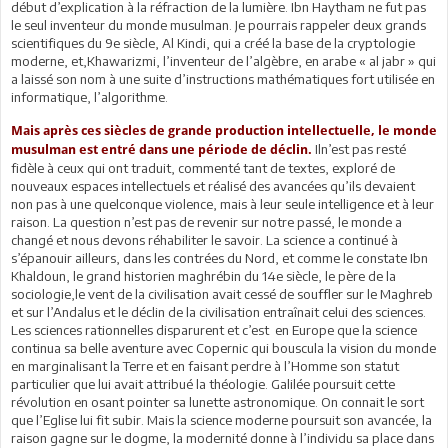
début d’explication à la réfraction de la lumière. Ibn Haytham ne fut pas
le seul inventeur du monde musulman. Je pourrais rappeler deux grands
scientifiques du 9e siècle, Al Kindi, qui a créé la base de la cryptologie
moderne, et,Khawarizmi, l’inventeur de l’algèbre, en arabe « al jabr » qui
a laissé son nom à une suite d’instructions mathématiques fort utilisée en
informatique, l’algorithme.
Mais après ces siècles de grande production intellectuelle, le monde
Iln’est pas resté
musulman est entré dans une période de déclin.
fidèle à ceux qui ont traduit, commenté tant de textes, exploré de
nouveaux espaces intellectuels et réalisé des avancées qu’ils devaient
non pas à une quelconque violence, mais à leur seule intelligence et à leur
raison. La question n’est pas de revenir sur notre passé, le monde a
changé et nous devons réhabiliter le savoir. La science a continué à
s’épanouir ailleurs, dans les contrées du Nord, et comme le constate Ibn
Khaldoun, le grand historien maghrébin du 14e siècle, le père de la
sociologie,le vent de la civilisation avait cessé de souffler sur le Maghreb
et sur l’Andalus et le déclin de la civilisation entraînait celui des sciences.
Les sciences rationnelles disparurent et c’est en Europe que la science
continua sa belle aventure avec Copernic qui bouscula la vision du monde
en marginalisant la Terre et en faisant perdre à l’Homme son statut
particulier que lui avait attribué la théologie. Galilée poursuit cette
révolution en osant pointer sa lunette astronomique. On connait le sort
que l’Eglise lui fit subir. Mais la science moderne poursuit son avancée, la
raison gagne sur le dogme, la modernité donne à l’individu sa place dans