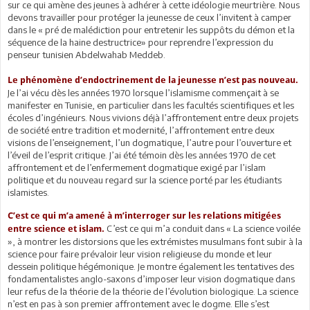
sur ce qui amène des jeunes à adhérer à cette idéologie meurtrière. Nous
devons travailler pour protéger la jeunesse de ceux l’invitent à camper
dans le « pré de malédiction pour entretenir les suppôts du démon et la
séquence de la haine destructrice» pour reprendre l’expression du
penseur tunisien Abdelwahab Meddeb.
Le phénomène d’endoctrinement de la jeunesse n’est pas nouveau.
Je l’ai vécu dès les années 1970 lorsque l’islamisme commençait à se
manifester en Tunisie, en particulier dans les facultés scientifiques et les
écoles d’ingénieurs. Nous vivions déjà l’affrontement entre deux projets
de société entre tradition et modernité, l’affrontement entre deux
visions de l’enseignement, l’un dogmatique, l’autre pour l’ouverture et
l’éveil de l’esprit critique. J’ai été témoin dès les années 1970 de cet
affrontement et de l’enfermement dogmatique exigé par l’islam
politique et du nouveau regard sur la science porté par les étudiants
islamistes.
C’est ce qui m’a amené à m’interroger sur les relations mitigées
C’est ce qui m’a conduit dans « La science voilée
entre science et islam.
», à montrer les distorsions que les extrémistes musulmans font subir à la
science pour faire prévaloir leur vision religieuse du monde et leur
dessein politique hégémonique. Je montre également les tentatives des
fondamentalistes anglo-saxons d’imposer leur vision dogmatique dans
leur refus de la théorie de la théorie de l’évolution biologique. La science
n’est en pas à son premier affrontement avec le dogme. Elle s’est