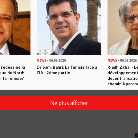
Envoyer
NEWS
- 06.08.2026
NEWS
- 06.08.2026
 redessine la
Dr Sami Bahri: La Tunisie face à
Riadh Zghal - L
ique du Nord:
l'IA - 2ème partie
développement:
 la Tunisie?
décentralisatio
chemin à parcou
Ne plus afficher