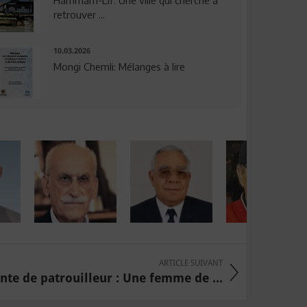
Hammam-Lif: Une ville qui cherche à
retrouver ...
10.03.2026
Mongi Chemli: Mélanges à lire
ARTICLE SUIVANT
e de patrouilleur : Une femme de ...