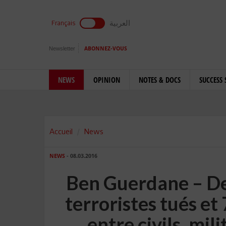
العربية
Français
Newsletter
ABONNEZ-VOUS
NEWS
OPINION
NOTES & DOCS
SUCCESS 
Accueil
News
NEWS
- 08.03.2016
Ben Guerdane – Der
terroristes tués et
entre civils, mili