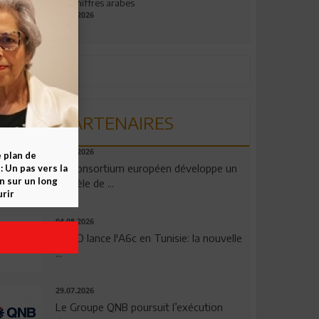
aux chiffres arabes
09.07.2026
PARTENAIRES
06.08.2026
e plan de
Un consortium européen développe un
 Un pas vers la
n sur un long
modèle de ...
rir
04.08.2026
OPPO lance l'A6c en Tunisie: la nouvelle
...
29.07.2026
Le Groupe QNB poursuit l’exécution