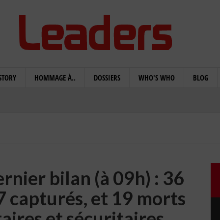
STORY
HOMMAGE À..
DOSSIERS
WHO'S WHO
BLOG
nier bilan (à 09h) : 36
 7 capturés, et 19 morts
taires et sécuritaires