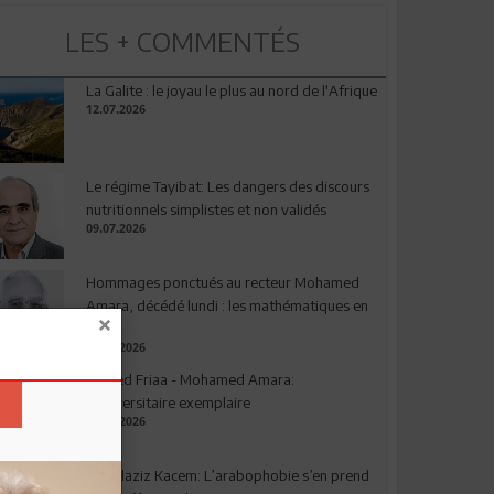
LES + COMMENTÉS
La Galite : le joyau le plus au nord de l'Afrique
12.07.2026
Le régime Tayibat: Les dangers des discours
nutritionnels simplistes et non validés
09.07.2026
Hommages ponctués au recteur Mohamed
Amara, décédé lundi : les mathématiques en
deuil
03.08.2026
Ahmed Friaa - Mohamed Amara:
l’Universitaire exemplaire
04.08.2026
Abdelaziz Kacem: L’arabophobie s’en prend