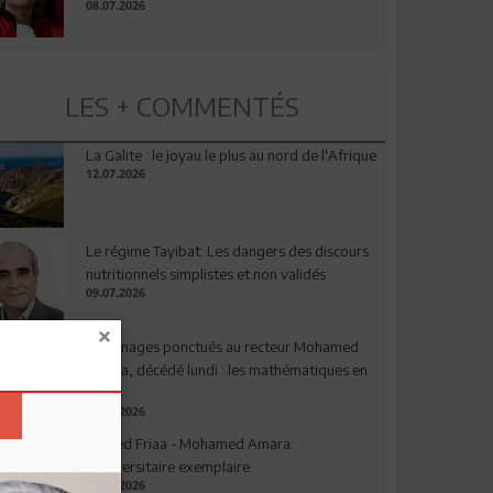
08.07.2026
LES + COMMENTÉS
La Galite : le joyau le plus au nord de l'Afrique
12.07.2026
Le régime Tayibat: Les dangers des discours
nutritionnels simplistes et non validés
09.07.2026
Hommages ponctués au recteur Mohamed
Amara, décédé lundi : les mathématiques en
deuil
03.08.2026
Ahmed Friaa - Mohamed Amara:
l’Universitaire exemplaire
04.08.2026