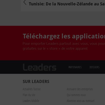
Tunisie: De la Nouvelle-Zélande au S
Téléchargez les applicati
Pour emporter Leaders partout avec vous, vous pouv
gratuites sur le « store » de votre appareil.
PARTENAIRES
DOSSIERS
SUR LEADERS
Actualités Tunisie
Annuaire des entreprises
Plan du site
Qui sommes nous
Leaders Mobile
Abonnez-vous au mensuel