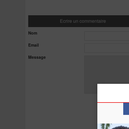
Ecrire un commentaire
Nom
Email
Message