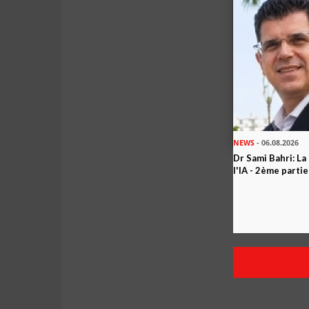
NEWS
- 06.08.2026
Dr Sami Bahri: La
l'IA - 2ème partie