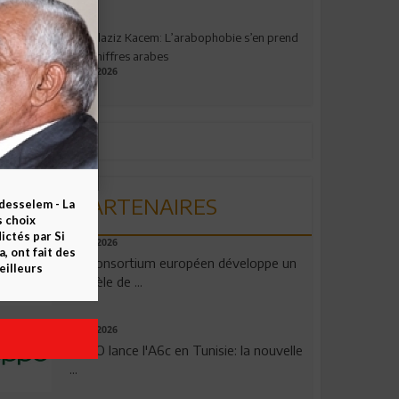
Abdelaziz Kacem: L’arabophobie s’en prend
aux chiffres arabes
09.07.2026
PARTENAIRES
esselem - La
s choix
ctés par Si
06.08.2026
 ont fait des
Un consortium européen développe un
eilleurs
modèle de ...
04.08.2026
OPPO lance l'A6c en Tunisie: la nouvelle
...