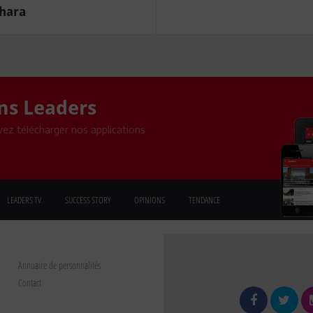
ahara
ons Leaders
ez télécharger nos applications
LEADERS TV
SUCCESS STORY
OPINIONS
TENDANCE
Annuaire de personnalités
Contact